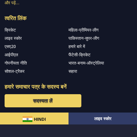
और पढ़ें…
त्वरित लिंक
क्रिकेट
महिला-प्रीमियर-लीग
लाइव स्कोर
पाकिस्तान-सुपर-लीग
एसए20
हमारे बारे में
आईपीएल
फैंटेसी-क्रिकेट
गोपनीयता नीति
भारत-बनाम-ऑस्ट्रेलिया
सोशल-ट्रैकर
सहारा
हमारे समाचार पत्र के सदस्य बनें
सदस्यता लें
लाइव स्कोर
हमारा अनुसरण करें और नवीनतम अपडेट प्राप्त करेंs
HINDI