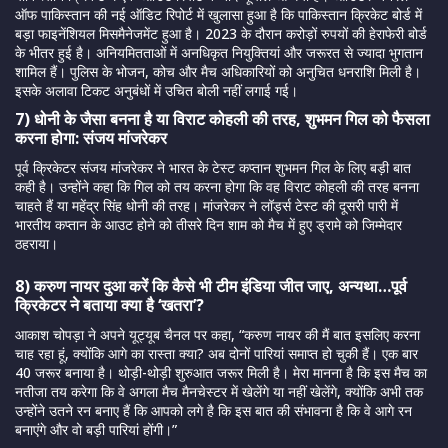
ऑफ पाकिस्तान की नई ऑडिट रिपोर्ट में खुलासा हुआ है कि पाकिस्तान क्रिकेट बोर्ड में
बड़ा फाइनेंशियल मिसमैनेजमेंट हुआ है। 2023 के दौरान करोड़ों रुपयों की हेराफेरी बोर्ड
के भीतर हुई है। अनियमितताओं में अनधिकृत नियुक्तियां और जरूरत से ज्यादा भुगतान
शामिल हैं। पुलिस के भोजन, कोच और मैच अधिकारियों को अनुचित धनराशि मिली है।
इसके अलावा टिकट अनुबंधों में उचित बोली नहीं लगाई गई।
7) धोनी के जैसा बनना है या विराट कोहली की तरह, शुभमन गिल को फैसला
करना होगा: संजय मांजरेकर
पूर्व क्रिकेटर संजय मांजरेकर ने भारत के टेस्ट कप्तान शुभमन गिल के लिए बड़ी बात
कही है। उन्होंने कहा कि गिल को तय करना होगा कि वह विराट कोहली की तरह बनना
चाहते हैं या महेंद्र सिंह धोनी की तरह। मांजरेकर ने लॉर्ड्स टेस्ट की दूसरी पारी में
भारतीय कप्तान के आउट होने को तीसरे दिन शाम को मैच में हुए ड्रामे को जिम्मेदार
ठहराया।
8) करुण नायर दुआ करें कि कैसे भी टीम इंडिया जीत जाए, अन्यथा…पूर्व
क्रिकेटर ने बताया क्या है ‘खतरा’?
आकाश चोपड़ा ने अपने यूट्यूब चैनल पर कहा, “करुण नायर की मैं बात इसलिए करना
चाह रहा हूं, क्योंकि आगे का रास्ता क्या? अब दोनों पारियां समाप्त हो चुकी हैं। एक बार
40 जरूर बनाया है। थोड़ी-थोड़ी शुरुआत जरूर मिली है। मेरा मानना है कि इस मैच का
नतीजा तय करेगा कि वे अगला मैच मैनचेस्टर में खेलेंगे या नहीं खेलेंगे, क्योंकि अभी तक
उन्होंने उतने रन बनाए हैं कि आपको लगे है कि इस बात की संभावना है कि वे आगे रन
बनाएंगे और वो बड़ी पारियां होंगी।”