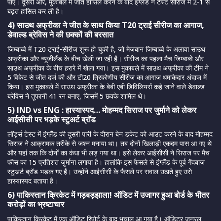
पाए। दूसरी ओर, मुकाबले में जीत हासिल करने के बाद इंग्लैंड ने टेस्ट सीरीज में 2-1 से
बढ़त हासिल कर ली है।
4) साउथ अफ्रीका ने जीत के साथ किया T20 ट्राई सीरीज का आगाज,
डेवाल्ड ब्रेविस ने की छक्कों की बरसात
जिम्बाब्वे में T20 ट्राई-सीरीज शुरू हो चुकी है, जो मेजबान जिम्बाब्वे के अलावा साउथ
अफ्रीका और न्यूजीलैंड के बीच खेली जा रही है। सीरीज का पहला मैच जिम्बाब्वे और
साउथ अफ्रीका के बीच हरारे में खेला गया। इस मुकाबले में साउथ अफ्रीका की टीम ने
5 विकेट से जीत दर्ज की और टी20 त्रिकोणीय सीरीज का आगाज धमाकेदार अंदाज में
किया। इस मुकाबले में साउथ अफ्रीका के बेबी एबी डिविलियर्स कहे जाने वाले डेवाल्ड
ब्रेविस ने तूफानी 41 रन बनाए, जिसमें 5 छक्के शामिल थे।
5) IND vs ENG : हास्यास्पद… मोहम्मद सिराज पर जुर्माने को लेकर
आईसीसी पर भड़के स्टुअर्ट ब्रॉड
लॉर्ड्स टेस्ट में इंग्लैंड की दूसरी पारी के दौरान बेन डकेट को आउट करने के बाद मोहम्मद
सिराज ने आक्रामक तरीके से जश्न मनाया था। तब दोनों खिलाड़ी एकदम पास आ गए थे
और यहां तक कि दोनों का कंधा भी लड़ गया था। इसे लेकर आईसीसी ने सिराज पर मैच
फीस का 15 प्रतिशत जुर्माना लगाया है। हालांकि इस फैसले से इंग्लैंड के पूर्व गेंदबाज
स्टुअर्ट ब्रॉड भड़क गए हैं। उन्होंने आईसीसी के फैसले पर सवाल उठाते हुए उसे
हास्यास्पद बताया है।
6) पाकिस्तान क्रिकेट में गड़बड़झाला! ऑडिट में उजागर हुआ बोर्ड के भीतर
करोड़ों का भ्रष्टाचार
पाकिस्तान क्रिकेट में एक ऑडिट रिपोर्ट के बाद भूचाल आ गया है। ऑडिटर जनरल