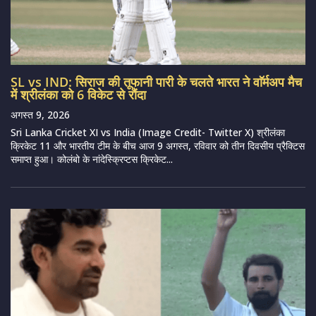
SL vs IND: सिराज की तूफानी पारी के चलते भारत ने वाॅर्मअप मैच
में श्रीलंका को 6 विकेट से रौंदा
अगस्त 9, 2026
Sri Lanka Cricket XI vs India (Image Credit- Twitter X) श्रीलंका
क्रिकेट 11 और भारतीय टीम के बीच आज 9 अगस्त, रविवार को तीन दिवसीय प्रैक्टिस
समाप्त हुआ। कोलंबो के नांदेस्क्रिप्टस क्रिकेट...