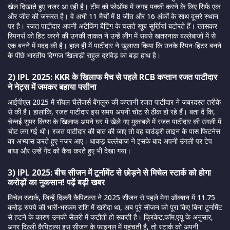
खेल दिखाते हुए नजर आ रही है। टीम को प्लेऑफ में जगह पक्की करने के लिए सिर्फ एक
और जीत की जरूरत है। वे अभी 11 मैचों में 8 जीत और 16 अंकों के साथ दूसरे स्थान
पर है। रजत पाटीदार अपनी अटैकिंग बैटिंग के चलते खूब सुर्खियां बटोरते हैं। खासकर
स्पिनर्स को हिट करने की उनकी ताकत ने उन्हें लीग में सबसे खतरनाक बल्लेबाजों में से
एक बनने में मदद की है। हाल ही में पाटीदार ने खुलासा किया कि उनके स्पिन-हिटर बनने
के पीछे भारतीय दिग्गज खिलाड़ी राहुल द्रविड़ का बड़ा हाथ है।
2) IPL 2025: KKR के खिलाफ मैच से पहले RCB कप्तान रजत पाटीदार
ने नेट्स में जमकर बहाया पसीना
आईपीएल 2025 में रॉयल चैलेंजर्स बेंगलुरु की कप्तानी रजत पाटीदार ने जबरदस्त तरीके
से की है। हालांकि, रजत पाटीदार इस समय अपनी चोट से ठीक हो रहे हैं। बता दें कि,
चेन्नई सुपर किंग्स के खिलाफ अपने घर में खेले गए मुकाबले में रजत पाटीदार की उंगली में
चोट लग गई थी। रजत पाटीदार की बात की जाए तो वह बाउंड्री लाइन के पास फिटनेस
का अभ्यास करते हुए नजर आए। धाकड़ बल्लेबाज ने इसके बाद अपनी उंगली पर टेप
बांधा और उन्हें गेंद को कैच करते हुए भी देखा गया।
3) IPL 2025: बीच सीजन में टूर्नामेंट से छोड़ने से मिचेल स्टार्क को होगा
करोड़ों का नुकसान! पढ़ें बड़ी खबर
मिचेल स्टार्क, जिन्हें दिल्ली कैपिटल्स ने 2025 सीजन से पहले मेगा ऑक्शन में 11.75
करोड़ रुपये की भारी-भरकम राशि में खरीदा था, अब पूरे सीजन को पूरा किए बिना टूर्नामेंट
से हटने के कारण उनकी सैलरी में कटौती हो सकती है। क्रिकेट.कॉम.एयू के अनुसार,
अगर दिल्ली कैपिटल्स इस सीजन के फाइनल में पहुंचती है, तो स्टार्क को अपनी