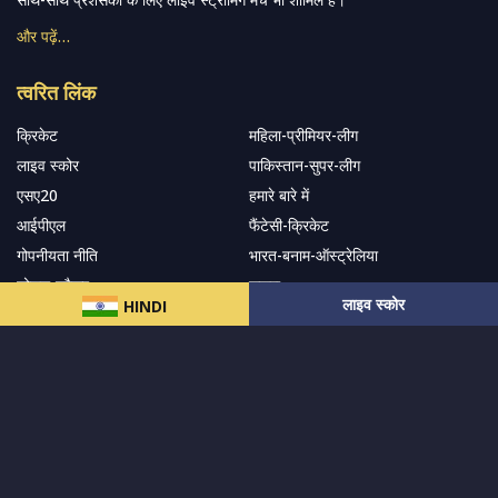
और पढ़ें…
त्वरित लिंक
क्रिकेट
महिला-प्रीमियर-लीग
लाइव स्कोर
पाकिस्तान-सुपर-लीग
एसए20
हमारे बारे में
आईपीएल
फैंटेसी-क्रिकेट
गोपनीयता नीति
भारत-बनाम-ऑस्ट्रेलिया
सोशल-ट्रैकर
सहारा
लाइव स्कोर
HINDI
हमारे समाचार पत्र के सदस्य बनें
सदस्यता लें
हमारा अनुसरण करें और नवीनतम अपडेट प्राप्त करेंs