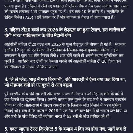
है। इस ऐतिहासिक जीत के बाद टीम के साथ खिलाड़ियों के आईसीसी रैंकिंग में जबरदस्त
फायदा हुआ है। लॉर्ड्स में खेले गए फाइनल में प्लेयर ऑफ द मैच एडन मार्करम सात स्थान
की छलांग लगाकर 11वें पायदान पहुंच गए हैं। वह टॉप-10 के करीब हैं। न्यूजीलैंड के
डेरिल मिचेल (725) 10वें स्थान पर हैं और मार्करम से केवल दो अंक ज्यादा हैं।
3. महिला टी20 वर्ल्ड कप 2026 के शेड्यूल का हुआ ऐलान, इस तारीख को
होगी भारत-पाकिस्तान के बीच मैदानी जंग
आईसीसी महिला टी20 वर्ल्ड कप 2026 के फुल शेड्यूल की घोषणा हो गई है। मेजबान
इंग्लैंड 12 जून को एजबेस्टन में श्रीलंका के खिलाफ पहला मुकाबला खेलेगा। इस
संस्करण में कुल 12 टीमें हिस्सा लेंगी। आठ टीमें पहले ही अपनी स्थान सुनिश्चित कर
चुकी हैं। आखिरी चार टीमों का फैसला अगले वर्ष आईसीसी महिला टी-20 विश्व कप
क्वालीफायर के माध्यम से किया जाएगा।
4. ‘ले ले प्लेट, भाड़ में गया बिरयानी’, रवि शास्त्री ने ऐसा क्या कह दिया था,
जो मोहम्मद शमी हो गए गुस्से से आग बबूला
पूर्व भारतीय कोच रवि शास्त्री और भरत अरुण ने मंगलवार को मोहम्मद शमी के बारे में
एक किस्से का खुलासा किया। उन्होंने बताया कैसे गुस्से के बाद शमी ने शानदार प्रदर्शन
किया था और जोहान्सबर्ग में साउथ अफ्रीका के खिलाफ जीत दिलाने में अहम भूमिका
निभाई थी। बता दें कि भारत ने 2018 में एक मैच को चार दिन में ही समाप्त कर दिया था
और शमी के पांच विकेट की बदौलत भारत ने 63 रनों से जीत हासिल की थी।
5. बदल जाएगा टेस्ट क्रिकेट! 5 के बजाय 4 दिन का होगा मैच, जानें कब से