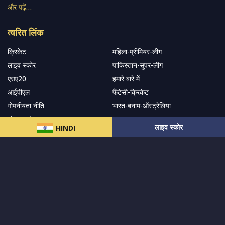
और पढ़ें…
त्वरित लिंक
क्रिकेट
महिला-प्रीमियर-लीग
लाइव स्कोर
पाकिस्तान-सुपर-लीग
एसए20
हमारे बारे में
आईपीएल
फैंटेसी-क्रिकेट
गोपनीयता नीति
भारत-बनाम-ऑस्ट्रेलिया
सोशल-ट्रैकर
सहारा
लाइव स्कोर
HINDI
हमारे समाचार पत्र के सदस्य बनें
सदस्यता लें
हमारा अनुसरण करें और नवीनतम अपडेट प्राप्त करेंs