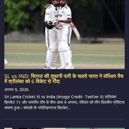
SL vs IND: सिराज की तूफानी पारी के चलते भारत ने वाॅर्मअप मैच
में श्रीलंका को 6 विकेट से रौंदा
अगस्त 9, 2026
Sri Lanka Cricket XI vs India (Image Credit- Twitter X) श्रीलंका
क्रिकेट 11 और भारतीय टीम के बीच आज 9 अगस्त, रविवार को तीन दिवसीय प्रैक्टिस
समाप्त हुआ। कोलंबो के नांदेस्क्रिप्टस क्रिकेट...