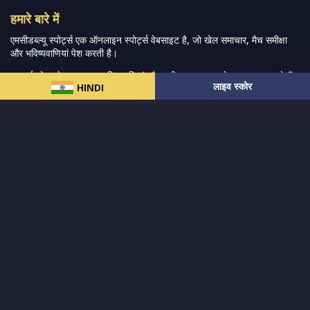
हमारे बारे में
एमसीडब्ल्यू स्पोर्ट्स एक ऑनलाइन स्पोर्ट्स वेबसाइट है, जो खेल समाचार, मैच समीक्षा
और भविष्यवाणियां पेश करती है।
हम सर्वश्रेष्ठ खेल समाचार, भविष्यवाणियां और समीक्षा प्रदान करने का प्रयास करते हैं,
लाइव स्कोर
HINDI
जिसमें खेल बाजारों की एक विस्तृत श्रृंखला और अन्य विश्वव्यापी खेल आयोजनों के
साथ-साथ प्रशंसकों के लिए लाइव स्ट्रीमिंग मैच भी शामिल हैं।
और पढ़ें…
त्वरित लिंक
क्रिकेट
महिला-प्रीमियर-लीग
लाइव स्कोर
पाकिस्तान-सुपर-लीग
एसए20
हमारे बारे में
आईपीएल
फैंटेसी-क्रिकेट
गोपनीयता नीति
भारत-बनाम-ऑस्ट्रेलिया
सोशल-ट्रैकर
सहारा