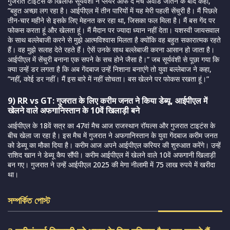
गुजरात टाइटंस के खिलाफ सूर्यवंशी ने प्लेयर ऑफ द मैच अवॉर्ड जीतने के बाद कहा,
”बहुत अच्छा लग रहा है। आईपीएल में तीन पारियों में यह मेरी पहली सेंचुरी है। मैं पिछले
तीन-चार महीने से इसके लिए मेहनत कर रहा था, जिसका फल मिला है। मैं बस गेंद पर
फोकस करता हूं और खेलता हूं। मैं मैदान पर ज्यादा ध्यान नहीं देता। यशस्वी जायसवाल
के साथ बल्लेबाजी करने से मुझे आत्मविश्वास मिलता है क्योंकि वह बहुत सकारात्मक रहते
हैं। वह मुझे सलाह देते रहते हैं। ऐसें उनके साथ बल्लेबाजी करना आसान हो जाता है।
आईपीएल में सेंचुरी बनाना एक सपने के सच होने जैसा है।” जब सूर्यवंशी से पूछा गया कि
क्या उन्हें डर लगता है कि अब गेंदबाज उन्हें निशाना बनाएंगे तो युवा बल्लेबाज ने कहा,
”नहीं, कोई डर नहीं। मैं इस बारे में नहीं सोचता। बस खेलने पर फोकस रखता हूं।”
9) RR vs GT: गुजरात के लिए करीम जनत ने किया डेब्यू, आईपीएल में
खेलने वाले अफगानिस्तान के 10वें खिलाड़ी बने
आईपीएल के 18वें सत्र का 47वां मैच आज राजस्थान रॉयल्स और गुजरात टाइटंस के
बीच खेला जा रहा है। इस मैच में गुजरात ने अफगानिस्तान के युवा गेंदबाज करीम जनत
को डेब्यू का मौका दिया है। करीम आज अपने आईपीएल करियर की शुरुआत करेंगे। उन्हें
राशिद खान ने डेब्यू कैप सौंपी। करीम आईपीएल में खेलने वाले 10वें अफगानी खिलाड़ी
बन गए। गुजरात ने उन्हें आईपीएल 2025 की मेगा नीलामी में 75 लाख रुपये में खरीदा
था।
সম্পর্কিত পোস্ট