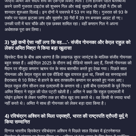
जोफ्रा आर्चर और संदीप शर्मा को एक-एक विकेट मिला। टॉस हारकर पहले बल्लेबाजी
करने उतरी गुजरात टाइटंस को शुभमन गिल और साई सुदर्शन की जोड़ी ने टीम को
शानदार शुरुआत दिलाई। इन दोनों ने पावरप्ले में 53 रन जड़ दिए। गुजरात को 93 के
स्कोर पर पहला झटका लगा और सुदर्शन 30 गेंदों में 39 रन बनाकर आउट हो गए।
उनकी पारी में चार चौके और एक छक्का शामिल रहा। वहीं कप्तान गिल ने अपना
अर्धशतक पूरा कर लिया।
3) ‘मुझे कभी ऐसा नहीं लगा कि वह….’- संजीव गोयनका और केएल राहुल को
लेकर अमित मिश्रा ने किया बड़ा खुलासा
क्रिकेट फैंस के बीच आम धारणा है कि लखनऊ सुपर जायंट्स के मालिक संजीव गोयनका
बहुत सख्त हैं। आईपीएल 2025 के दौरान कई वीडियो सामने आए हैं, जिनमें गोयनका को
मैदान पर मौजूदा कप्तान ऋषभ पंत के साथ बातचीत करते हुए देखा गया। पिछले साल
गोयनका और केएल राहुल का एक वीडियो खूब वायरल हुआ था, जिसमें वह सनराइजर्स
हैदराबाद से 10 विकेट से हारने के बाद तत्कालीन कप्तान पर बरसते हुए नजर आए।
केएल राहुल तीन सीजन तक एलएसजी के कप्तान रहे। इसी बीच एलएसजी के पूर्व स्पिनर
अमित मिश्रा ने राहुल की पोल पट्टी खोली है। अमित ने कहा कि राहुल एलएसजी में
प्लेइंग इलेवन से लेकर प्लानिंग तक हर चीज खुद तय करते थे। वह किसी से ज्यादा चर्चा
नहीं करते थे। अमित ने साथ ही गोयनका को लेकर बड़ा दावा किया है।
4) रविचंद्रन अश्विन को मिला पद्मश्री, भारत की राष्ट्रपति द्रौपदी मुर्मू ने
किया सम्मानित
दिग्गज भारतीय क्रिकेटर रविचंद्रन अश्विन ने पिछले साल दिसंबर में इंटरनेशनल