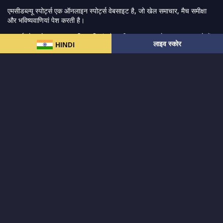
एमसीडब्ल्यू स्पोर्ट्स एक ऑनलाइन स्पोर्ट्स वेबसाइट है, जो खेल समाचार, मैच समीक्षा
और भविष्यवाणियां पेश करती है।
हम सर्वश्रेष्ठ खेल समाचार, भविष्यवाणियां और समीक्षा प्रदान करने का प्रयास करते हैं,
लाइव स्कोर
HINDI
जिसमें खेल बाजारों की एक विस्तृत श्रृंखला और अन्य विश्वव्यापी खेल आयोजनों के
साथ-साथ प्रशंसकों के लिए लाइव स्ट्रीमिंग मैच भी शामिल हैं।
और पढ़ें…
त्वरित लिंक
क्रिकेट
महिला-प्रीमियर-लीग
लाइव स्कोर
पाकिस्तान-सुपर-लीग
एसए20
हमारे बारे में
आईपीएल
फैंटेसी-क्रिकेट
गोपनीयता नीति
भारत-बनाम-ऑस्ट्रेलिया
सोशल-ट्रैकर
सहारा
हमारे समाचार पत्र के सदस्य बनें