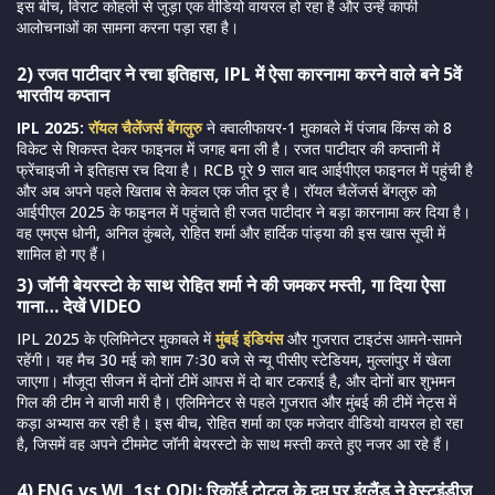
इस बीच, विराट कोहली से जुड़ा एक वीडियो वायरल हो रहा है और उन्हें काफी
आलोचनाओं का सामना करना पड़ा रहा है।
2) रजत पाटीदार ने रचा इतिहास, IPL में ऐसा कारनामा करने वाले बने 5वें
भारतीय कप्तान
IPL 2025:
रॉयल चैलेंजर्स बेंगलुरु
ने क्वालीफायर-1 मुकाबले में पंजाब किंग्स को 8
विकेट से शिकस्त देकर फाइनल में जगह बना ली है। रजत पाटीदार की कप्तानी में
फ्रेंचाइजी ने इतिहास रच दिया है। RCB पूरे 9 साल बाद आईपीएल फाइनल में पहुंची है
और अब अपने पहले खिताब से केवल एक जीत दूर है। रॉयल चैलेंजर्स बेंगलुरु को
आईपीएल 2025 के फाइनल में पहुंचाते ही रजत पाटीदार ने बड़ा कारनामा कर दिया है।
वह एमएस धोनी, अनिल कुंबले, रोहित शर्मा और हार्दिक पांड्या की इस खास सूची में
शामिल हो गए हैं।
3) जॉनी बेयरस्टो के साथ रोहित शर्मा ने की जमकर मस्ती, गा दिया ऐसा
गाना… देखें VIDEO
IPL 2025 के एलिमिनेटर मुकाबले में
मुंबई इंडियंस
और गुजरात टाइटंस आमने-सामने
रहेंगी। यह मैच 30 मई को शाम 7ः30 बजे से न्यू पीसीए स्टेडियम, मुल्लांपुर में खेला
जाएगा। मौजूदा सीजन में दोनों टीमें आपस में दो बार टकराई है, और दोनों बार शुभमन
गिल की टीम ने बाजी मारी है। एलिमिनेटर से पहले गुजरात और मुंबई की टीमें नेट्स में
कड़ा अभ्यास कर रही है। इस बीच, रोहित शर्मा का एक मजेदार वीडियो वायरल हो रहा
है, जिसमें वह अपने टीममेट जॉनी बेयरस्टो के साथ मस्ती करते हुए नजर आ रहे हैं।
4) ENG vs WI, 1st ODI: रिकॉर्ड टोटल के दम पर इंग्लैंड ने वेस्टइंडीज