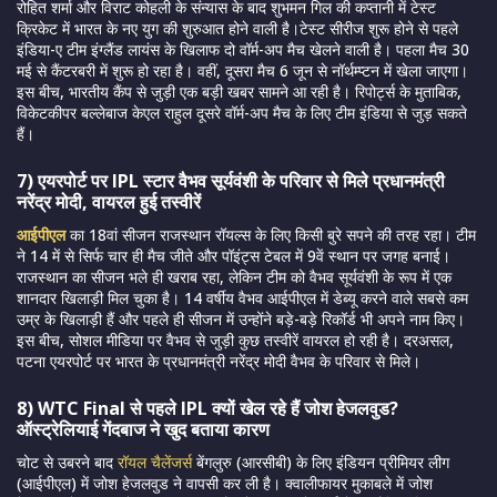
रोहित शर्मा और विराट कोहली के संन्यास के बाद शुभमन गिल की कप्तानी में टेस्ट
क्रिकेट में भारत के नए युग की शुरुआत होने वाली है।टेस्ट सीरीज शुरू होने से पहले
इंडिया-ए टीम इंग्लैंड लायंस के खिलाफ दो वॉर्म-अप मैच खेलने वाली है। पहला मैच 30
मई से कैंटरबरी में शुरू हो रहा है। वहीं, दूसरा मैच 6 जून से नॉर्थम्प्टन में खेला जाएगा।
इस बीच, भारतीय कैंप से जुड़ी एक बड़ी खबर सामने आ रही है। रिपोर्ट्स के मुताबिक,
विकेटकीपर बल्लेबाज केएल राहुल दूसरे वॉर्म-अप मैच के लिए टीम इंडिया से जुड़ सकते
हैं।
7) एयरपोर्ट पर IPL स्टार वैभव सूर्यवंशी के परिवार से मिले प्रधानमंत्री
नरेंद्र मोदी, वायरल हुई तस्वीरें
आईपीएल
का 18वां सीजन राजस्थान रॉयल्स के लिए किसी बुरे सपने की तरह रहा। टीम
ने 14 में से सिर्फ चार ही मैच जीते और पॉइंट्स टेबल में 9वें स्थान पर जगह बनाई।
राजस्थान का सीजन भले ही खराब रहा, लेकिन टीम को वैभव सूर्यवंशी के रूप में एक
शानदार खिलाड़ी मिल चुका है। 14 वर्षीय वैभव आईपीएल में डेब्यू करने वाले सबसे कम
उम्र के खिलाड़ी हैं और पहले ही सीजन में उन्होंने बड़े-बड़े रिकॉर्ड भी अपने नाम किए।
इस बीच, सोशल मीडिया पर वैभव से जुड़ी कुछ तस्वीरें वायरल हो रही है। दरअसल,
पटना एयरपोर्ट पर भारत के प्रधानमंत्री नरेंद्र मोदी वैभव के परिवार से मिले।
8) WTC Final से पहले IPL क्यों खेल रहे हैं जोश हेजलवुड?
ऑस्ट्रेलियाई गेंदबाज ने खुद बताया कारण
चोट से उबरने बाद
रॉयल चैलेंजर्स
बेंगलुरु (आरसीबी) के लिए इंडियन प्रीमियर लीग
(आईपीएल) में जोश हेजलवुड ने वापसी कर ली है। क्वालीफायर मुकाबले में जोश