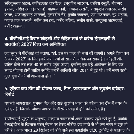
सेदिकुल्लाह अटल, वफीउल्लाह तारखिल, इब्राहिम जादरान, दरविश रसूली, मोहम्मद
इशाक, राशिद खान (कप्तान), मोहम्मद नबी, नांग्याल खरोती, शराफुद्दीन अशरफ, करीम
जनत, अजमतुल्लाह उमरजई, गुलबदीन नैब, मुजीब जादरान, एएम गजनफर, नूर अहमद,
फजल हक फारूकी, नवीन उल हक, फरीद मलिक, सलीम सफी, अब्दुल्ला अहमदजई,
बशीर अहमद।
4. बीसीसीआई विराट कोहली और रोहित शर्मा से करेगा ‘ईमानदारी से
बातचीत’; 2027 विश्व कप अनिश्चित
एक सूत्र ने पीटीआई को बताया, “हां, इस पर जल्द ही चर्चा की जाएगी। अगले विश्व कप
(नवंबर 2027) के लिए हमारे पास अभी दो साल से अधिक का समय है। कोहली और
रोहित दोनों तब तक 40 के करीब पहुंच जाएंगे, इसलिए इस बड़े आयोजन के लिए एक
स्पष्ट योजना होनी चाहिए क्योंकि हमारी आखिरी जीत 2011 में हुई थी। हमें समय रहते
कुछ युवाओं को भी आजमाना होगा।”
5. एशिया कप टीम की घोषणा जल्द, गिल, जायसवाल और सुदर्शन दावेदार:
रिपोर्ट
यशस्वी जायसवाल, शुभमन गिल और साई सुदर्शन भारत की एशिया कप टीम में चयन के
दावेदार हैं, जिसकी घोषणा अगस्त के तीसरे सप्ताह में होने की उम्मीद है।
बीसीसीआई सूत्रों के अनुसार, राष्ट्रीय चयनकर्ता अपने विकल्प खुले रखे हुए हैं, जबकि
वेस्टइंडीज के खिलाफ घरेलू मैदान पर टेस्ट सीरीज एक हफ्ते से भी कम समय में शुरू हो
रही है। अगर भारत 28 सितंबर को होने वाले इस महाद्वीपीय टी20 टूर्नामेंट के फाइनल के