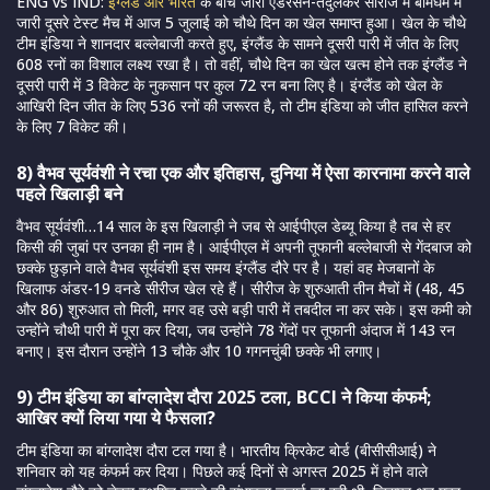
ENG vs IND:
इंग्लैंड और भारत
के बीच जारी एंडरसन-तेंदुलकर सीरीज में बर्मिंघम में
जारी दूसरे टेस्ट मैच में आज 5 जुलाई को चौथे दिन का खेल समाप्त हुआ। खेल के चौथे
टीम इंडिया ने शानदार बल्लेबाजी करते हुए, इंग्लैंड के सामने दूसरी पारी में जीत के लिए
608 रनों का विशाल लक्ष्य रखा है। तो वहीं, चौथे दिन का खेल खत्म होने तक इंग्लैंड ने
दूसरी पारी में 3 विकेट के नुकसान पर कुल 72 रन बना लिए है। इंग्लैंड को खेल के
आखिरी दिन जीत के लिए 536 रनों की जरूरत है, तो टीम इंडिया को जीत हासिल करने
के लिए 7 विकेट की।
8) वैभव सूर्यवंशी ने रचा एक और इतिहास, दुनिया में ऐसा कारनामा करने वाले
पहले खिलाड़ी बने
वैभव सूर्यवंशी…14 साल के इस खिलाड़ी ने जब से आईपीएल डेब्यू किया है तब से हर
किसी की जुबां पर उनका ही नाम है। आईपीएल में अपनी तूफानी बल्लेबाजी से गेंदबाज को
छक्के छुड़ाने वाले वैभव सूर्यवंशी इस समय इंग्लैंड दौरे पर है। यहां वह मेजबानों के
खिलाफ अंडर-19 वनडे सीरीज खेल रहे हैं। सीरीज के शुरुआती तीन मैचों में (48, 45
और 86) शुरुआत तो मिली, मगर वह उसे बड़ी पारी में तबदील ना कर सके। इस कमी को
उन्होंने चौथी पारी में पूरा कर दिया, जब उन्होंने 78 गेंदों पर तूफानी अंदाज में 143 रन
बनाए। इस दौरान उन्होंने 13 चौके और 10 गगनचुंबी छक्के भी लगाए।
9) टीम इंडिया का बांग्लादेश दौरा 2025 टला, BCCI ने किया कंफर्म;
आखिर क्यों लिया गया ये फैसला?
टीम इंडिया का बांग्लादेश दौरा टल गया है। भारतीय क्रिकेट बोर्ड (बीसीसीआई) ने
शनिवार को यह कंफर्म कर दिया। पिछले कई दिनों से अगस्त 2025 में होने वाले