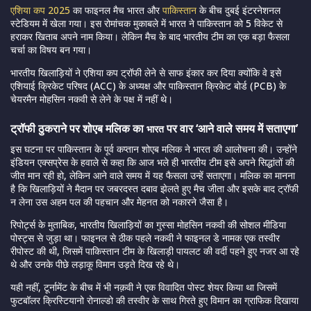
एशिया कप 2025
का फाइनल मैच भारत और
पाकिस्तान
के बीच दुबई इंटरनेशनल
स्टेडियम में खेला गया। इस रोमांचक मुकाबले में भारत ने पाकिस्तान को 5 विकेट से
हराकर खिताब अपने नाम किया। लेकिन मैच के बाद भारतीय टीम का एक बड़ा फैसला
चर्चा का विषय बन गया।
भारतीय खिलाड़ियों ने एशिया कप ट्रॉफी लेने से साफ इंकार कर दिया क्योंकि वे इसे
एशियाई क्रिकेट परिषद (ACC) के अध्यक्ष और पाकिस्तान क्रिकेट बोर्ड (PCB) के
चेयरमैन मोहसिन नकवी से लेने के पक्ष में नहीं थे।
ट्रॉफी ठुकराने पर शोएब मलिक का
पर वार ‘आने वाले समय में सताएगा’
भारत
इस घटना पर पाकिस्तान के पूर्व कप्तान शोएब मलिक ने भारत की आलोचना की। उन्होंने
इंडियन एक्सप्रेस के हवाले से कहा कि आज भले ही भारतीय टीम इसे अपने सिद्धांतों की
जीत मान रही हो, लेकिन आने वाले समय में यह फैसला उन्हें सताएगा। मलिक का मानना
है कि खिलाड़ियों ने मैदान पर जबरदस्त दबाव झेलते हुए मैच जीता और इसके बाद ट्रॉफी
न लेना उस अहम पल की पहचान और मेहनत को नकारने जैसा है।
रिपोर्ट्स के मुताबिक, भारतीय खिलाड़ियों का गुस्सा मोहसिन नकवी की सोशल मीडिया
पोस्ट्स से जुड़ा था। फाइनल से ठीक पहले नकवी ने फाइनल डे नामक एक तस्वीर
रीपोस्ट की थी, जिसमें पाकिस्तान टीम के खिलाड़ी पायलट की वर्दी पहने हुए नजर आ रहे
थे और उनके पीछे लड़ाकू विमान उड़ते दिख रहे थे।
यही नहीं, टूर्नामेंट के बीच में भी नक़वी ने एक विवादित पोस्ट शेयर किया था जिसमें
फुटबॉलर क्रिस्टियानो रोनाल्डो की तस्वीर के साथ गिरते हुए विमान का ग्राफिक दिखाया