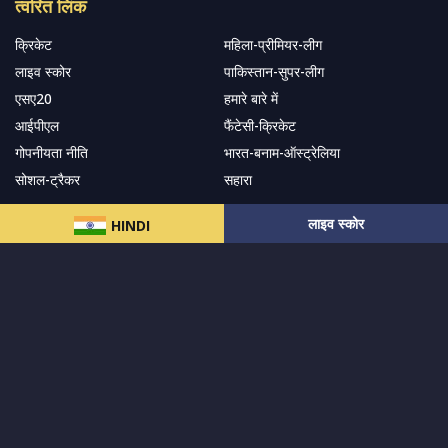
त्वरित लिंक
क्रिकेट
महिला-प्रीमियर-लीग
लाइव स्कोर
पाकिस्तान-सुपर-लीग
एसए20
हमारे बारे में
आईपीएल
फैंटेसी-क्रिकेट
गोपनीयता नीति
भारत-बनाम-ऑस्ट्रेलिया
सोशल-ट्रैकर
सहारा
लाइव स्कोर
HINDI
हमारे समाचार पत्र के सदस्य बनें
सदस्यता लें
हमारा अनुसरण करें और नवीनतम अपडेट प्राप्त करेंs