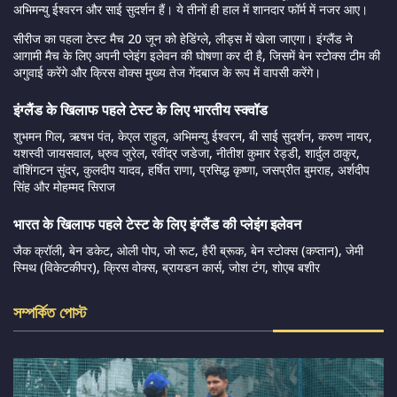
अभिमन्यु ईश्वरन और साई सुदर्शन हैं। ये तीनों ही हाल में शानदार फॉर्म में नजर आए।
सीरीज का पहला टेस्ट मैच 20 जून को हेडिंग्ले, लीड्स में खेला जाएगा। इंग्लैंड ने
आगामी मैच के लिए अपनी प्लेइंग इलेवन की घोषणा कर दी है, जिसमें बेन स्टोक्स टीम की
अगुवाई करेंगे और क्रिस वोक्स मुख्य तेज गेंदबाज के रूप में वापसी करेंगे।
इंग्लैंड के खिलाफ पहले टेस्ट के लिए भारतीय स्क्वॉड
शुभमन गिल, ऋषभ पंत, केएल राहुल, अभिमन्यु ईश्वरन, बी साई सुदर्शन, करुण नायर,
यशस्वी जायसवाल, ध्रुव जुरेल, रवींद्र जडेजा, नीतीश कुमार रेड्डी, शार्दुल ठाकुर,
वॉशिंगटन सुंदर, कुलदीप यादव, हर्षित राणा, प्रसिद्ध कृष्णा, जसप्रीत बुमराह, अर्शदीप
सिंह और मोहम्मद सिराज
भारत के खिलाफ पहले टेस्ट के लिए इंग्लैंड की प्लेइंग इलेवन
जैक क्रॉली, बेन डकेट, ओली पोप, जो रूट, हैरी ब्रूक, बेन स्टोक्स (कप्तान), जेमी
स्मिथ (विकेटकीपर), क्रिस वोक्स, ब्रायडन कार्स, जोश टंग, शोएब बशीर
সম্পর্কিত পোস্ট