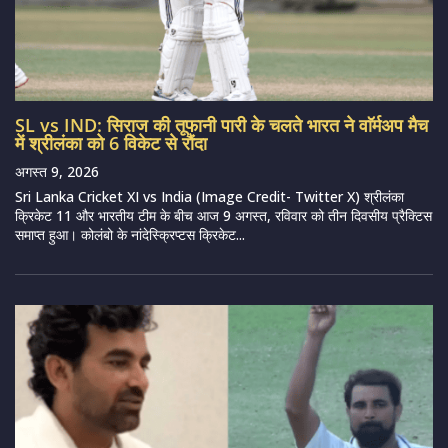
SL vs IND: सिराज की तूफानी पारी के चलते भारत ने वाॅर्मअप मैच
में श्रीलंका को 6 विकेट से रौंदा
अगस्त 9, 2026
Sri Lanka Cricket XI vs India (Image Credit- Twitter X) श्रीलंका
क्रिकेट 11 और भारतीय टीम के बीच आज 9 अगस्त, रविवार को तीन दिवसीय प्रैक्टिस
समाप्त हुआ। कोलंबो के नांदेस्क्रिप्टस क्रिकेट...