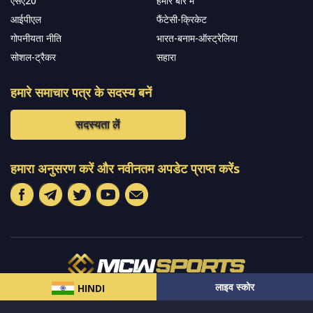
एसए20
हमारे बारे में
आईपीएल
फैंटेसी-क्रिकेट
गोपनीयता नीति
भारत-बनाम-ऑस्ट्रेलिया
सोशल-ट्रैकर
सहारा
हमारे समाचार पत्र के सदस्य बनें
सदस्यता लें
हमारा अनुसरण करें और नवीनतम अपडेट प्राप्त करेंs
© 2024 सर्वाधिकार
MCW स्पोर्ट्स इंडिया
द्वारा सुरक्षित
लाइव स्कोर
HINDI