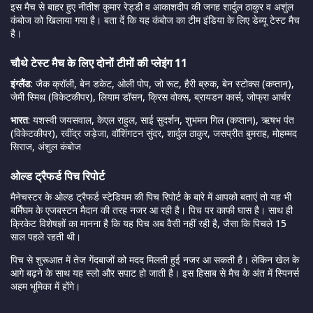
इस मैच से बाहर हुए नीतीश कुमार रेड्डी व आकाशदीप की जगह शार्दुल ठाकुर व अशुंल
कंबोज को खिलाया गया है। बता दें कि यह कंबोज का टीम इंडिया के लिए डेब्यू टेस्ट मैच
है।
चौथे टेस्ट मैच के लिए दोनों टीमों की प्लेइंग 11
इंग्लैंड
: जैक क्रॉली, बेन डकेट, ओली पोप, जो रूट, हैरी ब्रुक, बेन स्टोक्स (कप्तान),
जेमी स्मिथ (विकेटकीपर), लियाम डॉसन, क्रिस वोक्स, ब्रायडन कार्स, जोफ्रा आर्चर
भारत
: यशस्वी जयसवाल, केएल राहुल, साई सुदर्शन, शुभमन गिल (कप्तान), ऋषभ पंत
(विकेटकीपर), रवींद्र जड़ेजा, वॉशिंगटन सुंदर, शार्दुल ठाकुर, जसप्रीत बुमराह, मोहम्मद
सिराज, अंशुल कंबोज
ओल्ड ट्रैफर्ड पिच रिपोर्ट
मैनेचस्टर के ओल्ड ट्रैफर्ड स्टेडियम की पिच रिपोर्ट के बारे में आपको बताएं तो यह भी
बर्मिंघम के एजबस्टन मैदान की तरह नजर आ रही है। पिच पर काफी घास है। साथ ही
क्रिकेट विशेषज्ञों का मानना है कि यह पिच अब वैसी नहीं रही है, जैसा कि पिचले 15
साल पहले रहती थी।
पिच से शुरूआत में तेज गेंदबाजों को मदद मिलती हुई नजर आ सकती है। लेकिन खेल के
आगे बढ़ने के साथ यह स्लो और सपाट हो जाती है। इस हिसाब से मैच के अंत में स्पिनर्स
अहम भूमिका में होंगे।