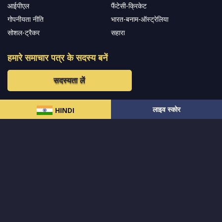
आईपीएल
फैंटेसी-क्रिकेट
गोपनीयता नीति
भारत-बनाम-ऑस्ट्रेलिया
सोशल-ट्रैकर
सहारा
हमारे समाचार पत्र के सदस्य बनें
सदस्यता लें
लाइव स्कोर
हमारा अनुसरण करें और नवीनतम अपडेट प्राप्त करेंs
HINDI
© 2024 सर्वाधिकार
MCW स्पोर्ट्स इंडिया
द्वारा सुरक्षित