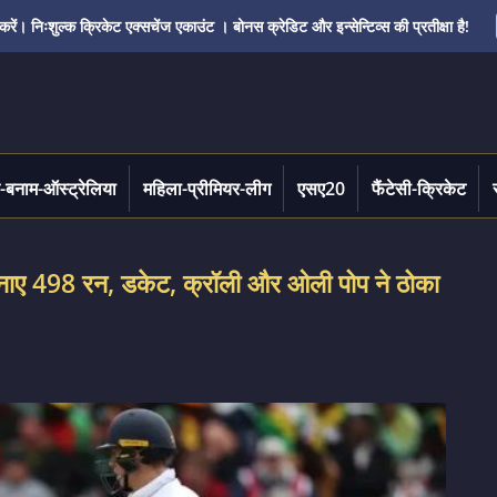
ं। निःशुल्क क्रिकेट एक्सचेंज एकाउंट । बोनस क्रेडिट और इन्सेन्टिव्स की प्रतीक्षा है!
-बनाम-ऑस्ट्रेलिया
महिला-प्रीमियर-लीग
एसए20
फैंटेसी-क्रिकेट
बनाए 498 रन, डकेट, क्रॉली और ओली पोप ने ठोका