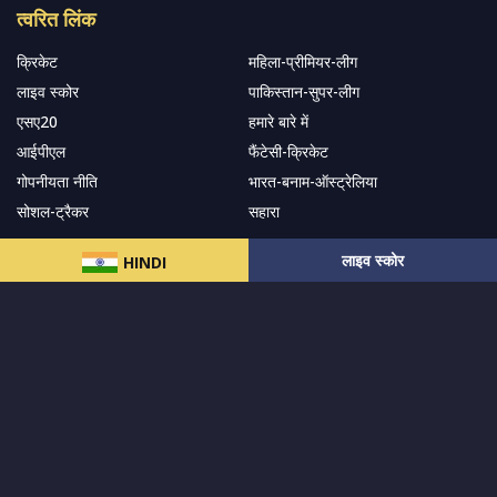
त्वरित लिंक
क्रिकेट
महिला-प्रीमियर-लीग
लाइव स्कोर
पाकिस्तान-सुपर-लीग
एसए20
हमारे बारे में
आईपीएल
फैंटेसी-क्रिकेट
गोपनीयता नीति
भारत-बनाम-ऑस्ट्रेलिया
सोशल-ट्रैकर
सहारा
लाइव स्कोर
HINDI
हमारे समाचार पत्र के सदस्य बनें
सदस्यता लें
हमारा अनुसरण करें और नवीनतम अपडेट प्राप्त करेंs