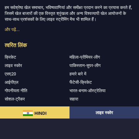
हम सर्वश्रेष्ठ खेल समाचार, भविष्यवाणियां और समीक्षा प्रदान करने का प्रयास करते हैं,
जिसमें खेल बाजारों की एक विस्तृत श्रृंखला और अन्य विश्वव्यापी खेल आयोजनों के
साथ-साथ प्रशंसकों के लिए लाइव स्ट्रीमिंग मैच भी शामिल हैं।
और पढ़ें…
त्वरित लिंक
क्रिकेट
महिला-प्रीमियर-लीग
लाइव स्कोर
पाकिस्तान-सुपर-लीग
एसए20
हमारे बारे में
आईपीएल
फैंटेसी-क्रिकेट
गोपनीयता नीति
भारत-बनाम-ऑस्ट्रेलिया
सोशल-ट्रैकर
सहारा
लाइव स्कोर
HINDI
हमारे समाचार पत्र के सदस्य बनें
सदस्यता लें