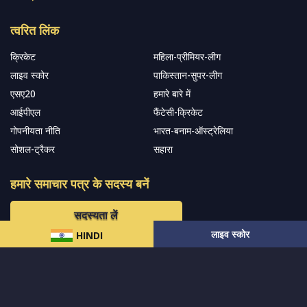
त्वरित लिंक
क्रिकेट
महिला-प्रीमियर-लीग
लाइव स्कोर
पाकिस्तान-सुपर-लीग
एसए20
हमारे बारे में
आईपीएल
फैंटेसी-क्रिकेट
गोपनीयता नीति
भारत-बनाम-ऑस्ट्रेलिया
सोशल-ट्रैकर
सहारा
हमारे समाचार पत्र के सदस्य बनें
सदस्यता लें
लाइव स्कोर
HINDI
हमारा अनुसरण करें और नवीनतम अपडेट प्राप्त करेंs