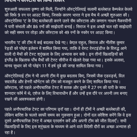
सिराज ने कोंस्टास का किया शिकार
शुरुआती सफलता कृष्णा को मिली, जिन्होंने ऑस्ट्रेलियाई सलामी बल्लेबाज़ कैम्पबेल केलवे
को सिर्फ 9 रन पर आउट किया, जिसके कारण भारत ने इस मैच में अच्छी शुरुआत की।
ऑस्ट्रेलिया ‘ए’ के लिए बल्लेबाज़ी करने उतरे सैम कोंस्टास और कप्तान नाथन मैकस्वीनी
ने पारी संभाली और 86 रनों की साझेदारी बनाई। सिराज ने इस अच्छी चल रही साझेदारी
को सही समय पर तोड़ा और कोंस्टास को 49 रनों के स्कोर पर आउट किया।
भारतीय ‘ए’ की टीम में कई बदलाव देखे गए। केएल राहुल, सिराज और नीतीश कुमार
रेड्डी को प्लेइंग इलेवन में शामिल किया गया, ताकि वे वेस्ट वेस्टइंडीज के विरुद्ध आने
वाली दो मैचों की टेस्ट श्रृंखला के लिए अभ्यास कर सकें। इन तीनों खिलाड़ियों को
इंग्लैंड के खिलाफ पाँच मैचों की टेस्ट सीरीज में खेलते देखा गया था। इसके अलावा,
मानव सुथार को भी प्लेइंग 11 में हर्ष दुबे की जगह शामिल किया गया।
ऑस्ट्रेलियाई टीम ने भी अपनी टीम में कुछ बदलाव किए, जिसमें जैक एडवर्ड्स, विल
सदरलैंड और हेनरी थॉर्नटन को टीम को मजबूत करने के लिए शामिल किया गया।
कोंस्टास, जो पहले अनौपचारिक टेस्ट में शतक और दूसरे में 27 रन की पारी के साथ
शानदार फॉर्म में थे, एशेज के लिए विचाराधीन हैं और उन्हें इस दौरे पर अपनी लय बनाए
रखने की आवश्यकता होगी।
पहले अनौपचारिक टेस्ट का परिणाम ड्रॉ रहा। दोनों ही टीमों ने अच्छी बल्लेबाज़ी की,
लेकिन बारिश के चलते काफी समय का नुकसान हुआ। दोनों दल कोशिश करेंगे कि वे इस
दूसरे अनौपचारिक टेस्ट में अच्छा प्रदर्शन करें और अपनी टीम को जीत दिलाएँ। सभी
खिलाड़ियों के लिए इस श्रृंखला के माध्यम से आने वाले विदेशी दौरों का अच्छा अभ्यास हो
रहा है।