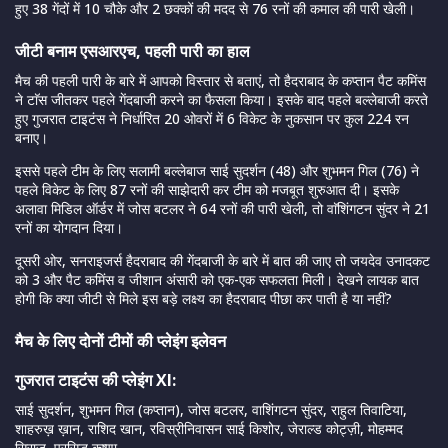
हुए 38 गेंदों में 10 चौके और 2 छक्कों की मदद से 76 रनों की कमाल की पारी खेली।
जीटी बनाम एसआरएच, पहली पारी का हाल
मैच की पहली पारी के बारे में आपको विस्तार से बताएं, तो हैदराबाद के कप्तान पैट कमिंस
ने टाॅस जीतकर पहले गेंदबाजी करने का फैसला किया। इसके बाद पहले बल्लेबाजी करते
हुए गुजरात टाइटंस ने निर्धारित 20 ओवरों में 6 विकेट के नुकसान पर कुल 224 रन
बनाए।
इससे पहले टीम के लिए सलामी बल्लेबाज साई सुदर्शन (48) और शुभमन गिल (76) ने
पहले विकेट के लिए 87 रनों की साझेदारी कर टीम को मजबूत शुरुआत दी। इसके
अलावा मिडिल ऑर्डर में जोस बटलर ने 64 रनों की पारी खेली, तो वाॅशिंगटन सुंदर ने 21
रनों का योगदान दिया।
दूसरी ओर, सनराइजर्स हैदराबाद की गेंदबाजी के बारे में बात की जाए तो जयदेव उनादकट
को 3 और पैट कमिंस व जीशान अंसारी को एक-एक सफलता मिली। देखने लायक बात
होगी कि क्या जीटी से मिले इस बड़े लक्ष्य का हैदराबाद पीछा कर पाती है या नहीं?
मैच के लिए दोनों टीमों की प्लेइंग इलेवन
गुजरात टाइटंस की प्लेइंग XI:
साई सुदर्शन, शुभमन गिल (कप्तान), जोस बटलर, वाशिंगटन सुंदर, राहुल तिवाटिया,
शाहरुख़ ख़ान, राशिद खान, रविस्रीनिवासन साई किशोर, जेराल्ड कोट्ज़ी, मोहम्मद
सिराज, प्रसिद्ध कृष्णा