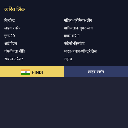
त्वरित लिंक
क्रिकेट
महिला-प्रीमियर-लीग
लाइव स्कोर
पाकिस्तान-सुपर-लीग
एसए20
हमारे बारे में
आईपीएल
फैंटेसी-क्रिकेट
गोपनीयता नीति
भारत-बनाम-ऑस्ट्रेलिया
सोशल-ट्रैकर
सहारा
लाइव स्कोर
HINDI
हमारे समाचार पत्र के सदस्य बनें
सदस्यता लें
हमारा अनुसरण करें और नवीनतम अपडेट प्राप्त करेंs