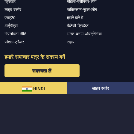
क्रिकेट
महिला-प्रीमियर-लीग
लाइव स्कोर
पाकिस्तान-सुपर-लीग
एसए20
हमारे बारे में
आईपीएल
फैंटेसी-क्रिकेट
गोपनीयता नीति
भारत-बनाम-ऑस्ट्रेलिया
सोशल-ट्रैकर
सहारा
हमारे समाचार पत्र के सदस्य बनें
सदस्यता लें
लाइव स्कोर
हमारा अनुसरण करें और नवीनतम अपडेट प्राप्त करेंs
HINDI