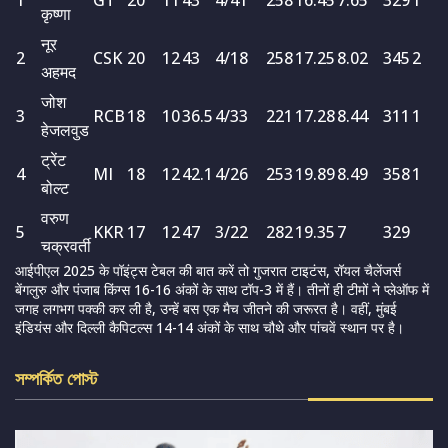
1
GT
20
11
43
4/41
258
16.45
7.65
329
1
कृष्णा
नूर
2
CSK
20
12
43
4/18
258
17.25
8.02
345
2
अहमद
जोश
3
RCB
18
10
36.5
4/33
221
17.28
8.44
311
1
हेजलवुड
ट्रेंट
4
MI
18
12
42.1
4/26
253
19.89
8.49
358
1
बोल्ट
वरुण
5
KKR
17
12
47
3/22
282
19.35
7
329
चक्रवर्ती
आईपीएल 2025 के पॉइंट्स टेबल की बात करें तो गुजरात टाइटंस, रॉयल चैलेंजर्स
बेंगलुरु और पंजाब किंग्स 16-16 अंकों के साथ टॉप-3 में हैं। तीनों ही टीमों ने प्लेऑफ में
जगह लगभग पक्की कर ली है, उन्हें बस एक मैच जीतने की जरूरत है। वहीं, मुंबई
इंडियंस और दिल्ली कैपिटल्स 14-14 अंकों के साथ चौथे और पांचवें स्थान पर है।
সম্পর্কিত পোস্ট