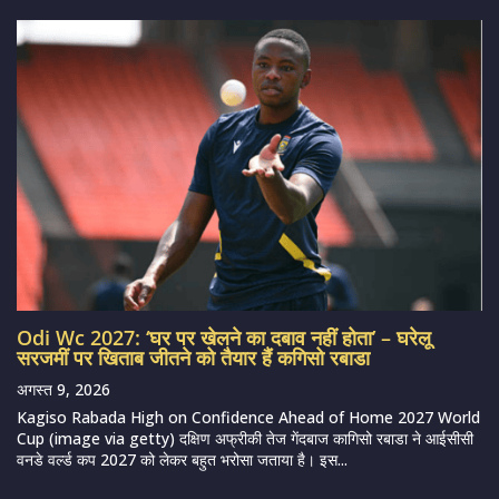
Odi Wc 2027: ‘घर पर खेलने का दबाव नहीं होता’ – घरेलू
सरजमीं पर खिताब जीतने को तैयार हैं कगिसो रबाडा
अगस्त 9, 2026
Kagiso Rabada High on Confidence Ahead of Home 2027 World
Cup (image via getty) दक्षिण अफ्रीकी तेज गेंदबाज कागिसो रबाडा ने आईसीसी
वनडे वर्ल्ड कप 2027 को लेकर बहुत भरोसा जताया है। इस...