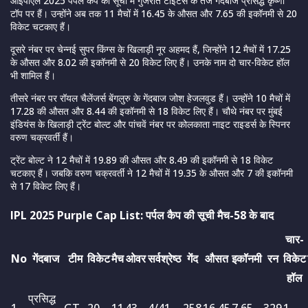
आईपीएल 2025 पर्पल कैप की सूची में गुजरात टाइटंस के तेज गेंदबाज प्रसिद्ध कृष्णा
टॉप पर हैं। उन्होंने अब तक 11 मैचों में 16.45 के औसत और 7.65 की इकॉनमी से 20
विकेट चटकाए हैं।
दूसरे नंबर पर चेन्नई सुपर किंग्स के खिलाड़ी नूर अहमद हैं, जिन्होंने 12 मैचों में 17.25
के औसत और 8.02 की इकॉनमी से 20 विकेट लिए हैं। उनके नाम दो चार-विकेट हॉल
भी शामिल हैं।
तीसरे नंबर पर रॉयल चैलेंजर्स बेंगलुरु के गेंदबाज जोश हेजलवुड हैं। उन्होंने 10 मैचों में
17.28 की औसत और 8.44 की इकॉनमी से 18 विकेट लिए हैं। चौथे नंबर पर मुंबई
इंडियंस के खिलाड़ी ट्रेंट बोल्ट और पांचवें नंबर पर कोलकाता नाइट राइडर्स के स्पिनर
वरुण चक्रवर्ती हैं।
ट्रेंट बोल्ट ने 12 मैचों में 19.89 की औसत और 8.49 की इकॉनमी से 18 विकेट
चटकाए हैं। जबकि वरुण चक्रवर्ती ने 12 मैचों में 19.35 के औसत और 7 की इकॉनमी
से 17 विकेट लिए हैं।
IPL 2025 Purple Cap List: पर्पल कैप की सूची मैच-58 के बाद
चार-
No
गेंदबाज
टीम
विकेट
मैच
ओवर
सर्वश्रेष्ठ
गेंद
औसत
इकॉनमी
रन
विकेट
हॉल
प्रसिद्ध