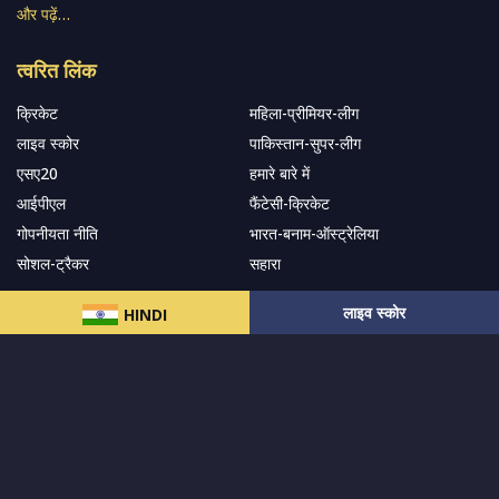
और पढ़ें…
त्वरित लिंक
क्रिकेट
महिला-प्रीमियर-लीग
लाइव स्कोर
पाकिस्तान-सुपर-लीग
एसए20
हमारे बारे में
आईपीएल
फैंटेसी-क्रिकेट
गोपनीयता नीति
भारत-बनाम-ऑस्ट्रेलिया
सोशल-ट्रैकर
सहारा
लाइव स्कोर
HINDI
हमारे समाचार पत्र के सदस्य बनें
सदस्यता लें
हमारा अनुसरण करें और नवीनतम अपडेट प्राप्त करेंs