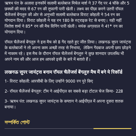
ऋषभ पंत के अलावा इनफॉर्म सलामी बल्लेबाज मिचेल मार्श ने 37 गेंद पर 4 चौके और 5
छक्कों की मदद से 67 रन की तूफानी पारी खेली। लक्ष्य का पीछा करने उतरी रॉयल
चैलेंजर्स बेंगलुरु की ओर से अनुभवी सलामी बल्लेबाज विराट कोहली ने 54 रन का
योगदान दिया। विराट कोहली ने यह रन 180 के स्ट्राइक रेट से बनाए। यही नहीं
जितेश शर्मा ने 85* रन की मैच विनिंग पारी खेली। मयंक अग्रवाल ने 41* रन का
योगदान दिया।
रॉयल चैलेंजर्स बेंगलुरु ने इस मैच को 8 गेंद रहते हुए जीत लिया। लखनऊ सुपर जायंट्स
के बल्लेबाजों ने तो अपना काम अच्छी तरह से निभाया, लेकिन गेंदबाज अपनी छाप छोड़ने
में नाकाम रहे। इस मैच के दौरान रॉयल चैलेंजर्स बेंगलुरु ने कुछ शानदार उपलब्धि भी
अपने नाम की और आज हम आपको इसी के बारे में बताते हैं।
लखनऊ सुपर जायंट्स बनाम रॉयल चैलेंजर्स बेंगलुरु मैच में बने ये रिकाॅर्ड
1- विराट कोहली: आरसीबी के लिए उन्होंने 9000 रन पूरे किए
2- रॉयल चैलेंजर्स बेंगलुरु: टीम ने आईपीएल का सबसे बड़ा टोटल चेज किया- 228
3- ऋषभ पंत: लखनऊ सुपर जायंट्स के कप्तान ने आईपीएल में अपना दूसरा शतक
बनाया।
সম্পর্কিত পোস্ট