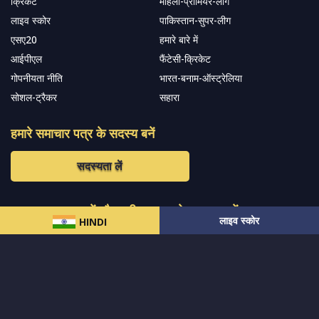
क्रिकेट
महिला-प्रीमियर-लीग
लाइव स्कोर
पाकिस्तान-सुपर-लीग
एसए20
हमारे बारे में
आईपीएल
फैंटेसी-क्रिकेट
गोपनीयता नीति
भारत-बनाम-ऑस्ट्रेलिया
सोशल-ट्रैकर
सहारा
हमारे समाचार पत्र के सदस्य बनें
सदस्यता लें
हमारा अनुसरण करें और नवीनतम अपडेट प्राप्त करेंs
लाइव स्कोर
HINDI