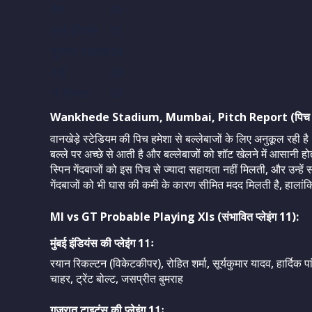
मैच
06
मुंबई इंडियंस
02
गुजरात टाइटंस
04
टाई
00
नो रिजल्ट
00
Wankhede Stadium, Mumbai, Pitch Report (पिच रिप
वानखेड़े स्टेडियम की पिच हमेशा से बल्लेबाजों के लिए अनुकूल रही है
बल्ले पर अच्छे से आती है और बल्लेबाजों को शॉट खेलने में आसानी ह
स्पिन गेंदबाजों को इस पिच से ज्यादा सहायता नहीं मिलती, और उन्हे
गेंदबाजों को भी घास की कमी के कारण सीमित मदद मिलती है, हालांकि 
MI vs GT Probable Playing XIs
(
संभावित प्लेइंग 11):
मुंबई इंडियंस की प्लेइंग 11ः
रयान रिकल्टन (विकेटकीपर), रोहित शर्मा, सूर्यकुमार यादव, हार्दिक प
चाहर, ट्रेंट बोल्ट, जसप्रीत बुमराह
गुजरात टाइटंस की प्लेइंग 11ः