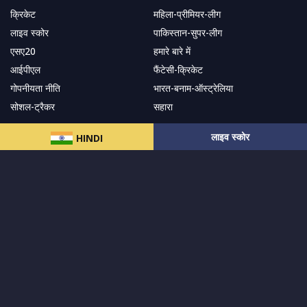
क्रिकेट
महिला-प्रीमियर-लीग
लाइव स्कोर
पाकिस्तान-सुपर-लीग
एसए20
हमारे बारे में
आईपीएल
फैंटेसी-क्रिकेट
गोपनीयता नीति
भारत-बनाम-ऑस्ट्रेलिया
सोशल-ट्रैकर
सहारा
लाइव स्कोर
HINDI
हमारे समाचार पत्र के सदस्य बनें
सदस्यता लें
हमारा अनुसरण करें और नवीनतम अपडेट प्राप्त करेंs