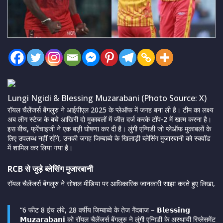
Lungi Ngidi & Blessing Muzarabani (Photo Source: X)
रॉयल चैलेंजर्स बेंगलुरु ने आईपीएल 2025 के प्लेऑफ में जगह बना ली है। टीम का लक्ष्य
अब लीग स्टेज के बचे आखिरी दो मुकाबलों में जीत दर्ज करके टॉप-2 में खत्म करना है।
इस बीच, फ्रेंचाइजी ने एक बड़ी घोषणा कर दी है। लुंगी एन्गिडी जो प्लेऑफ मुकाबलों के
लिए उपलब्ध नहीं रहेंगे, उनकी जगह जिम्बाब्वे के खिलाड़ी ब्लेसिंग मुजारबानी को स्क्वॉड
में शामिल कर लिया गया है।
RCB से जुड़े ब्लेसिंग मुजारबानी
रॉयल चैलेंजर्स बेंगलुरु ने सोशल मीडिया पर आधिकारिक जानकारी साझा करते हुए लिखा,
“6 फीट 8 इंच लंबे, 28 वर्षीय जिम्बाब्वे के तेज गेंदबाज – 𝗕𝗹𝗲𝘀𝘀𝗶𝗻𝗴
𝗠𝘂𝘇𝗮𝗿𝗮𝗯𝗮𝗻𝗶 को रॉयल चैलेंजर्स बेंगलुरु ने लुंगी एन्गिडी के अस्थायी रिप्लेसमेंट