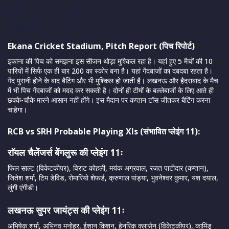
टाई
00
नो रिजल्ट
00
Ekana Cricket Stadium,
Pitch Report (पिच रिपोर्ट)
इकाना की पिच को समझना इस सीजन थोड़ा मुश्किल रहा है। यहां हुए 5 मैचों की 10
पारियों में सिर्फ एक ही बार 200 का स्कोर बना है। यहां गेंदबाजों का दबदबा रहता है।
गेंद पुरानी होने के बाद बैटिंग और भी मुश्किल हो जाती है। लखनऊ और हैदराबाद के मैच
में भी पिच गेंदबाजों को मदद कर सकती है। दोनों ही टीमों के बल्लेबाजों के लिए आते ही
छक्के-चौके मारने आसान नहीं होंगे। इस मैदान पर कप्तान टॉस जीतकर बैटिंग करना
चाहेगा।
RCB vs SRH
Probable Playing XIs
(
संभावित प्लेइंग 11):
राॅयल चैलेंजर्स बेंगलुरू की प्लेइंग 11ः
फिल साल्ट (विकेटकीपर), विराट कोहली, मयंक अग्रवाल, रजत पाटीदार (कप्तान),
जितेश शर्मा, टिम डेविड, रोमारियो शेफर्ड, क्रुणाल पांड्या, भुवनेश्वर कुमार, यश दयाल,
लुंगी एंगीडी।
लखनऊ सुपर जायंट्स की प्लेइंग 11ः
अभिषेक शर्मा, अभिनव मनोहर, ईशान किशन, हेनरिक क्लासेन (विकेटकीपर), कामिंडू