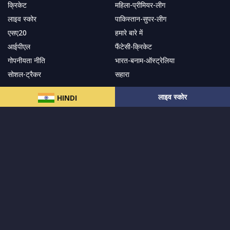
क्रिकेट
महिला-प्रीमियर-लीग
लाइव स्कोर
पाकिस्तान-सुपर-लीग
एसए20
हमारे बारे में
आईपीएल
फैंटेसी-क्रिकेट
गोपनीयता नीति
भारत-बनाम-ऑस्ट्रेलिया
सोशल-ट्रैकर
सहारा
लाइव स्कोर
HINDI
हमारे समाचार पत्र के सदस्य बनें
सदस्यता लें
हमारा अनुसरण करें और नवीनतम अपडेट प्राप्त करेंs