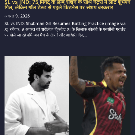
SL vs IND: 75 मिनट के लम्बे सेशन के साथ नेट्स में लौटे शुभमन
गिल, लेकिन गॉल टेस्ट से पहले फिटनेस पर संशय बरकरार
अगस्त 9, 2026
SL vs IND: Shubman Gill Resumes Batting Practice (image via
X) रविवार, 9 अगस्त को श्रीलंका क्रिकेट XI के खिलाफ कोलंबो के एनसीसी ग्राउंड
पर खेले जा रहे वॉर्म-अप मैच के तीसरे और आखिरी दिन,...