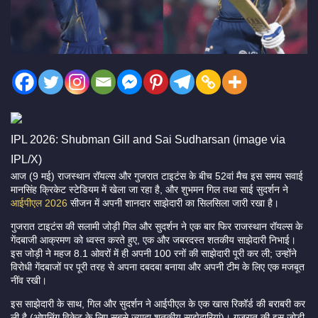
IPL 2026: Shubman Gill and Sai Sudharsan (image via
IPL/X)
आज (9 मई) राजस्थान रॉयल्स और गुजरात टाइटंस के बीच 52वां मैच इस समय सवाई
मानसिंह क्रिकेट स्टेडियम में खेला जा रहा है, और शुभमन गिल तथा साई सुदर्शन ने
आईपीएल 2026
सीजन में अपनी शानदार साझेदारी का सिलसिला जारी रखा है।
गुजरात टाइटंस की सलामी जोड़ी गिल और सुदर्शन ने एक बार फिर राजस्थान रॉयल्स के
गेंदबाजी आक्रमण को ध्वस्त करते हुए, एक और जबरदस्त शतकीय साझेदारी निभाई।
इस जोड़ी ने महज 8.1 ओवरों में ही अपनी 100 रनों की साझेदारी पूरी कर ली; उन्होंने
विरोधी गेंदबाजों पर पूरी तरह से अपना दबदबा बनाया और अपनी टीम के लिए एक मजबूत
नींव रखी।
इस साझेदारी के साथ, गिल और सुदर्शन ने आईपीएल के एक खास रिकॉर्ड की बराबरी कर
ली है (ओपनिंग विकेट के लिए सबसे ज्यादा शतकीय साझेदारियां)। गुजरात की इस जोड़ी