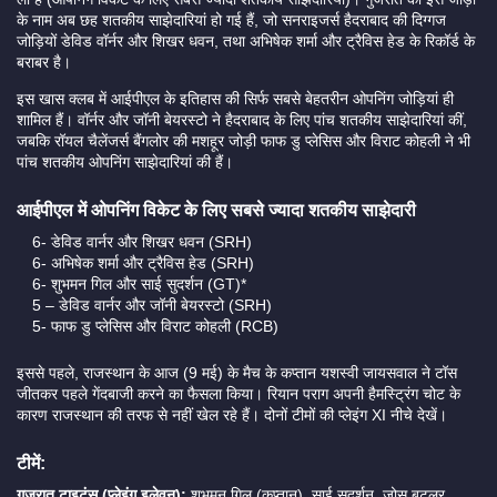
के नाम अब छह शतकीय साझेदारियां हो गई हैं, जो सनराइजर्स हैदराबाद की दिग्गज
जोड़ियों डेविड वॉर्नर और शिखर धवन, तथा अभिषेक शर्मा और ट्रैविस हेड के रिकॉर्ड के
बराबर है।
इस खास क्लब में आईपीएल के इतिहास की सिर्फ सबसे बेहतरीन ओपनिंग जोड़ियां ही
शामिल हैं। वॉर्नर और जॉनी बेयरस्टो ने हैदराबाद के लिए पांच शतकीय साझेदारियां कीं,
जबकि रॉयल चैलेंजर्स बैंगलोर की मशहूर जोड़ी फाफ डु प्लेसिस और विराट कोहली ने भी
पांच शतकीय ओपनिंग साझेदारियां की हैं।
आईपीएल में ओपनिंग विकेट के लिए सबसे ज्यादा शतकीय साझेदारी
6- डेविड वार्नर और शिखर धवन (SRH)
6- अभिषेक शर्मा और ट्रैविस हेड (SRH)
6- शुभमन गिल और साई सुदर्शन (GT)*
5 – डेविड वार्नर और जॉनी बेयरस्टो (SRH)
5- फाफ डु प्लेसिस और विराट कोहली (RCB)
इससे पहले, राजस्थान के आज (9 मई) के मैच के कप्तान यशस्वी जायसवाल ने टॉस
जीतकर पहले गेंदबाजी करने का फैसला किया। रियान पराग अपनी हैमस्ट्रिंग चोट के
कारण राजस्थान की तरफ से नहीं खेल रहे हैं। दोनों टीमों की प्लेइंग XI नीचे देखें।
टीमें:
गुजरात टाइटंस (प्लेइंग इलेवन):
शुभमन गिल (कप्तान), साई सुदर्शन, जोस बटलर