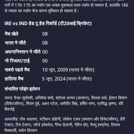
पारी में 170-175 का स्कोर एक अच्छा मुकाबला वाला स्कोर हो सकता है, हालांकि 180
से ज्यादा का स्कोर चेज करना मुश्किल हो सकता है।
IRE vs IND हेड टू हेड रिकाॅर्ड (टी20आई क्रिकेट)
मैच खेले
08
भारत ने जीते
08
अफगानिस्तान ने जीते
00
नो रिजल्ट/टाई
00
सबसे पहले मैच
10 जून, 2009 (भारत ने जीता)
हालिया मैच
5 जून, 2024 (भारत ने जीता)
संभावित प्लेइंग इलेवन
भारत: वैभव सूर्यवंशी, अभिषेक शर्मा, श्रेयस अय्यर (कप्तान), तिलक वर्मा, ईशान किशन
(विकेटकीपर), शिवम दुबे, अक्षर पटेल, अर्शदीप सिंह, हर्षित राणा, प्रसिद्ध कृष्णा, रवि
बिश्नोई
आयरलैंड: रॉस अडायर, स्टीफन डोहेनी, लोर्कन टकर (कप्तान और विकेटकीपर), हैरी
टेक्टर, टिम टेक्टर, जॉर्ज डॉकरेल, गैरेथ डेलानी, गेविन होए, मैथ्यू हम्फ्रेस, लियाम
मैक्कार्थी, रूबेन विल्सन