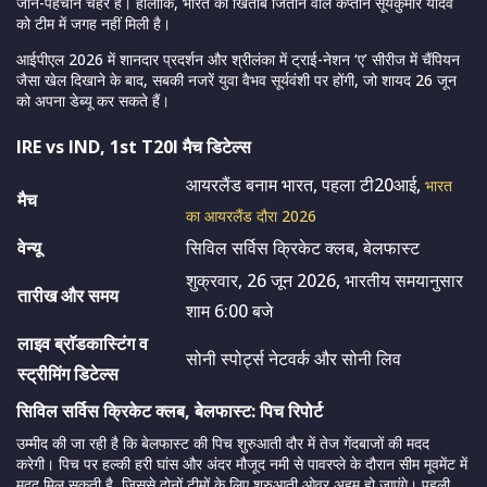
जाने-पहचाने चेहरे हैं। हालांकि, भारत को खिताब जिताने वाले कप्तान सूर्यकुमार यादव
को टीम में जगह नहीं मिली है।
आईपीएल 2026 में शानदार प्रदर्शन और श्रीलंका में ट्राई-नेशन ‘ए’ सीरीज में चैंपियन
जैसा खेल दिखाने के बाद, सबकी नजरें युवा वैभव सूर्यवंशी पर होंगी, जो शायद 26 जून
को अपना डेब्यू कर सकते हैं।
IRE vs IND, 1st T20I मैच डिटेल्स
आयरलैंड बनाम भारत, पहला टी20आई,
भारत
मैच
का आयरलैंड दौरा 2026
वेन्यू
सिविल सर्विस क्रिकेट क्लब, बेलफास्ट
शुक्रवार, 26 जून 2026, भारतीय समयानुसार
तारीख और समय
शाम 6:00 बजे
लाइव ब्राॅडकास्टिंग व
सोनी स्पोर्ट्स नेटवर्क और सोनी लिव
स्ट्रीमिंग डिटेल्स
सिविल सर्विस क्रिकेट क्लब, बेलफास्ट: पिच रिपोर्ट
उम्मीद की जा रही है कि बेलफास्ट की पिच शुरुआती दौर में तेज गेंदबाजों की मदद
करेगी। पिच पर हल्की हरी घांस और अंदर मौजूद नमी से पावरप्ले के दौरान सीम मूवमेंट में
मदद मिल सकती है, जिससे दोनों टीमों के लिए शुरुआती ओवर अहम हो जाएंगे। पहली