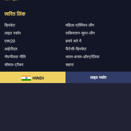
त्वरित लिंक
क्रिकेट
महिला-प्रीमियर-लीग
लाइव स्कोर
पाकिस्तान-सुपर-लीग
एसए20
हमारे बारे में
आईपीएल
फैंटेसी-क्रिकेट
गोपनीयता नीति
भारत-बनाम-ऑस्ट्रेलिया
सोशल-ट्रैकर
सहारा
लाइव स्कोर
HINDI
हमारे समाचार पत्र के सदस्य बनें
सदस्यता लें
हमारा अनुसरण करें और नवीनतम अपडेट प्राप्त करेंs