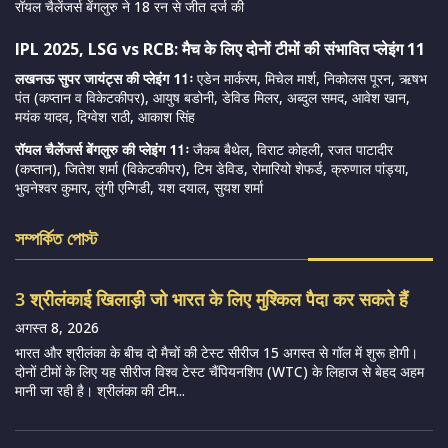
रॉयल चैलेंजर्स बेंगलुरु ने 18 रन से जीत दर्ज की
IPL 2025, LSG vs RCB: मैच के लिए दोनों टीमों की संभावित प्लेइंग 11
लखनऊ सुपर जायंट्स की प्लेइंग 11ः
एडेन मार्करम, मिचेल मार्श, निकोलस पूरन, ऋषभ
पंत (कप्तान व विकेटकीपर), आयुष बडोनी, डेविड मिलर, अब्दुल समद, आवेश खान,
मयंक यादव, दिग्वेश राठी, आकाश सिंह
रॉयल चैलेंजर्स बेंगलुरु की प्लेइंग 11ः
जैकब बैथेल, विराट कोहली, रजत पाटादीर
(कप्तान), जितेश शर्मा (विकेटकीपर), टिम डेविड, रोमारियो शेफर्ड, क्रुणाल पांड्या,
भुवनेश्वर कुमार, लुंगी एन्गिडी, यश दयाल, सुयश शर्मा
সম্পর্কিত পোস্ট
3 श्रीलंकाई खिलाड़ी जो भारत के लिए मुश्किल पैदा कर सकते हैं
अगस्त 8, 2026
भारत और श्रीलंका के बीच दो मैचों की टेस्ट सीरीज 15 अगस्त से गॉल में शुरू होगी।
दोनों टीमों के लिए यह सीरीज विश्व टेस्ट चैंपियनशिप (WTC) के लिहाज से बेहद अहम
मानी जा रही है। श्रीलंका की टीम...