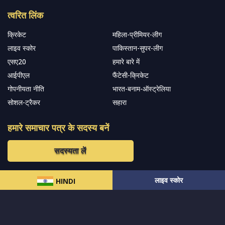
त्वरित लिंक
क्रिकेट
महिला-प्रीमियर-लीग
लाइव स्कोर
पाकिस्तान-सुपर-लीग
एसए20
हमारे बारे में
आईपीएल
फैंटेसी-क्रिकेट
गोपनीयता नीति
भारत-बनाम-ऑस्ट्रेलिया
सोशल-ट्रैकर
सहारा
हमारे समाचार पत्र के सदस्य बनें
सदस्यता लें
लाइव स्कोर
हमारा अनुसरण करें और नवीनतम अपडेट प्राप्त करेंs
HINDI