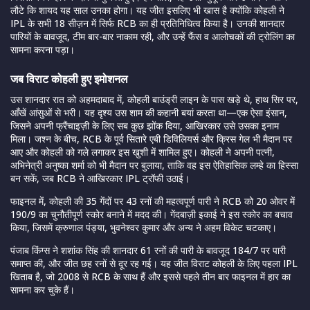
लौटे कि शायद यह साल उनका होगा। यह जीत इसलिए भी खास है क्योंकि कोहली ने
IPL के सभी 18 सीज़न में सिर्फ RCB का ही प्रतिनिधित्व किया है। उनकी शानदार
पारियों के बावजूद, टीम बार-बार नाकाम रही, और उन्हें फैंस व आलोचकों की ट्रोलिंग का
सामना करना पड़ा।
जब विराट कोहली हुए इमोशनल
उस शानदार रात को अहमदाबाद में, कोहली बाउंड्री लाइन के पास खड़े थे, हाथ सिर पर,
आँखें आंसुओं से भरी। यह दृश्य उस शाम की कहानी बयां करता था—एक ऐसा इंसान,
जिसने अपनी फ्रैंचाइज़ी के लिए सब कुछ झोंक दिया, आखिरकार उसे उसका इनाम
मिला। जश्न के बीच, RCB के पूर्व सितारे एबी डिविलियर्स और क्रिस गेल भी मैदान पर
आए और कोहली को गले लगाकर इस खुशी में शामिल हुए। कोहली ने अपनी पत्नी,
अभिनेत्री अनुष्का शर्मा को भी मैदान पर बुलाया, ताकि वह इस ऐतिहासिक लम्हे का हिस्सा
बन सकें, जब RCB ने आखिरकार IPL ट्रॉफी उठाई।
फाइनल में, कोहली की 35 गेंदों पर 43 रनों की महत्वपूर्ण पारी ने RCB को 20 ओवर में
190/9 का चुनौतीपूर्ण स्कोर बनाने में मदद की। गेंदबाज़ी इकाई ने इस स्कोर का बचाव
किया, जिसमें क्रुणाल पंड्या, भुवनेश्वर कुमार और अन्य ने अहम विकेट चटकाए।
पंजाब किंग्स ने शशांक सिंह की शानदार 61 रनों की पारी के बावजूद 184/7 पर पारी
समाप्त की, और जीत छह रनों से दूर रह गई। यह जीत विराट कोहली के लिए पहला IPL
खिताब है, जो 2008 से RCB के साथ हैं और इससे पहले तीन बार फाइनल में हार का
सामना कर चुके हैं।