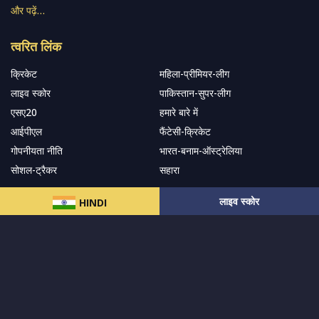
और पढ़ें…
त्वरित लिंक
क्रिकेट
महिला-प्रीमियर-लीग
लाइव स्कोर
पाकिस्तान-सुपर-लीग
एसए20
हमारे बारे में
आईपीएल
फैंटेसी-क्रिकेट
गोपनीयता नीति
भारत-बनाम-ऑस्ट्रेलिया
सोशल-ट्रैकर
सहारा
लाइव स्कोर
HINDI
हमारे समाचार पत्र के सदस्य बनें
सदस्यता लें
हमारा अनुसरण करें और नवीनतम अपडेट प्राप्त करेंs