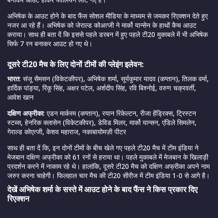
अभिषेक के आउट होने के बाद फैंस सोशल मीडिया के माध्यम से जमकर रिएक्शन देते हुए
नजर आ रहे हैं। अभिषेक को जेराल्ड कोअत्जी ने मार्को यान्सेन के हाथों कैच आउट
कराया। साथ ही बता दें कि इससे पहले डरबन में हुए पहले टी20 मुकाबले में भी अभिषेक
सिर्फ 7 रन बनाकर आउट हो गए थे।
दूसरे टी20 मैच के लिए दोनों टीमों की प्लेइंग इलेवन:
भारत
: संजू सैमसन (विकेटकीपर), अभिषेक शर्मा, सूर्यकुमार यादव (कप्तान), तिलक वर्मा,
हार्दिक पांड्या, रिंकू सिंह, अक्षर पटेल, अर्शदीप सिंह, रवि बिश्नोई, वरुण चक्रवर्ती,
आवेश खान
दक्षिण अफ्रीका
: एडन मार्करम (कप्तान), रयान रिकेल्टन, रीजा हेंड्रिक्स, ट्रिस्टन
स्टब्स, हेनरिक क्लासेन (विकेटकीपर), डेविड मिलर, मार्को यान्सन, एंडिले सिमलेन,
गेराल्ड कोएत्जी, केशव महाराज, नकाबायोमज़ी पीटर
साथ ही बता दें कि, इन दोनों टीमों के बीच खेले गए पहले टी20 मैच में टीम इंडिया ने
मेजबान दक्षिण अफ्रीका को 61 रनों से हराया था। पहले मुकाबले में मेजबान के खिलाड़ी
प्रदर्शन करने में नाकाम रहे थे। हालांकि, दूसरे टी20 मैच को दक्षिण अफ्रीका अपने नाम
जरुर करना चाहेगी। फिलहाल चार मैच की टी20 सीरीज में टीम इंडिया 1-0 से आगे है।
देखें अभिषेक शर्मा के सस्ते में आउट होने के बाद फैंस ने किस प्रकार दिए
रिएक्शन