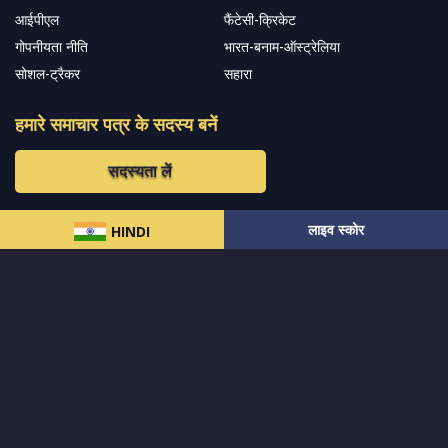
आईपीएल
फैंटेसी-क्रिकेट
गोपनीयता नीति
भारत-बनाम-ऑस्ट्रेलिया
सोशल-ट्रैकर
सहारा
हमारे समाचार पत्र के सदस्य बनें
सदस्यता लें
लाइव स्कोर
हमारा अनुसरण करें और नवीनतम अपडेट प्राप्त करेंs
HINDI
© 2024 सर्वाधिकार
MCW स्पोर्ट्स इंडिया
द्वारा सुरक्षित