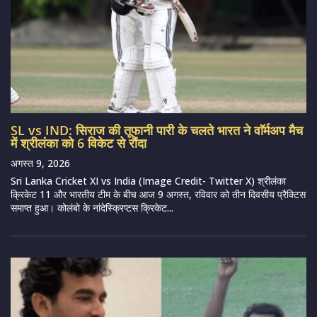
SL vs IND: सिराज की तूफानी पारी के चलते भारत ने वाॅर्मअप मैच
में श्रीलंका को 6 विकेट से रौंदा
अगस्त 9, 2026
Sri Lanka Cricket XI vs India (Image Credit- Twitter X) श्रीलंका
क्रिकेट 11 और भारतीय टीम के बीच आज 9 अगस्त, रविवार को तीन दिवसीय प्रैक्टिस
समाप्त हुआ। कोलंबो के नांदेस्क्रिप्टस क्रिकेट...