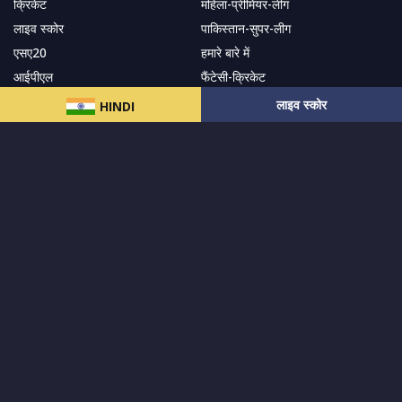
क्रिकेट
महिला-प्रीमियर-लीग
लाइव स्कोर
पाकिस्तान-सुपर-लीग
एसए20
हमारे बारे में
आईपीएल
फैंटेसी-क्रिकेट
गोपनीयता नीति
भारत-बनाम-ऑस्ट्रेलिया
लाइव स्कोर
HINDI
सोशल-ट्रैकर
सहारा
हमारे समाचार पत्र के सदस्य बनें
सदस्यता लें
हमारा अनुसरण करें और नवीनतम अपडेट प्राप्त करेंs