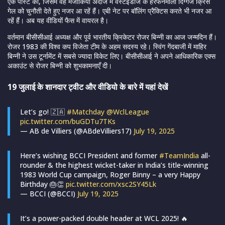
एक पोस्ट की, जिसमें वह मजाकिया अंदाज में वेस्टइंडीज के हरफनमौला दिग्गज क्रिस
गेल को चुनौती देते हुए नजर आ रहें हैं। एबी नेट पर बॉलिंग प्रैक्टिस करते भी नजर आ
रहें हैं। अब यह वीडियों फैस में वायरल है।
वर्तमान बीसीसीआई अध्यक्ष और पूर्व भारतीय क्रिकेटर रोजर बिन्नी का आज जन्मदिन हैं।
रोजर 1983 की विश्व कप विजेता टीम के अहम सदस्य रहे। स्विंग गेंदबाजी में माहिर
बिन्नी ने उस टूर्नामेंट में सबसे ज्यादा विकेट लिए। बीसीसीआई ने अपने आधिकारिक एक्स
अकाउंट से रोजर बिन्नी को शुभकामनाएँ दी।
19 जुलाई के शानदार ट्वीट और वीडियो के बारे में यहां देखें
Let’s go! 🇿🇦
#Matchday
@WclLeague
pic.twitter.com/buGDTu7TKs
— AB de Villiers (@ABdeVilliers17)
July 19, 2025
Here’s wishing BCCI President and former
#TeamIndia
all-
rounder & the highest wicket-taker in India’s title-winning
1983 World Cup campaign, Roger Binny – a very Happy
Birthday 🎂👏
pic.twitter.com/xsc2SY45Lk
— BCCI (@BCCI)
July 19, 2025
It’s a power-packed double header at WCL 2025! 🔥