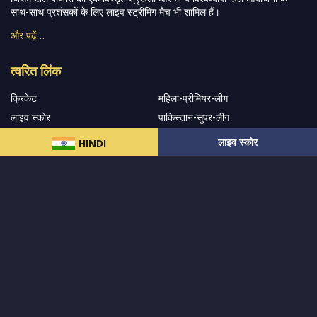
साथ-साथ प्रशंसकों के लिए लाइव स्ट्रीमिंग मैच भी शामिल हैं।
और पढ़ें…
त्वरित लिंक
क्रिकेट
महिला-प्रीमियर-लीग
लाइव स्कोर
पाकिस्तान-सुपर-लीग
एसए20
हमारे बारे में
लाइव स्कोर
HINDI
आईपीएल
फैंटेसी-क्रिकेट
गोपनीयता नीति
भारत-बनाम-ऑस्ट्रेलिया
सोशल-ट्रैकर
सहारा
हमारे समाचार पत्र के सदस्य बनें
सदस्यता लें
हमारा अनुसरण करें और नवीनतम अपडेट प्राप्त करेंs