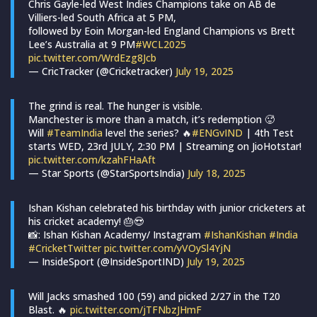
Chris Gayle-led West Indies Champions take on AB de
Villiers-led South Africa at 5 PM,
followed by Eoin Morgan-led England Champions vs Brett
Lee’s Australia at 9 PM
#WCL2025
pic.twitter.com/WrdEzg8Jcb
— CricTracker (@Cricketracker)
July 19, 2025
The grind is real. The hunger is visible.
Manchester is more than a match, it’s redemption 🥵
Will
#TeamIndia
level the series? 🔥
#ENGvIND
| 4th Test
starts WED, 23rd JULY, 2:30 PM | Streaming on JioHotstar!
pic.twitter.com/kzahFHaAft
— Star Sports (@StarSportsIndia)
July 18, 2025
Ishan Kishan celebrated his birthday with junior cricketers at
his cricket academy! 🎂😍
📸: Ishan Kishan Academy/ Instagram
#IshanKishan
#India
#CricketTwitter
pic.twitter.com/yVOySl4YjN
— InsideSport (@InsideSportIND)
July 19, 2025
Will Jacks smashed 100 (59) and picked 2/27 in the T20
Blast. 🔥
pic.twitter.com/jTFNbzJHmF