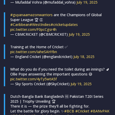
— Mufaddal Vohra (@mufaddal_vohra)
July 19, 2025
#guyanaamazonwarriors
are the Champions of Global
Super League 🏆 👏
#Caribbean
#WestIndies
#cricketupdates
pic.twitter.com/F0pcCgsr4h
— CBMCRICKET (@CBMCRICKET)
July 19, 2025
Training at the Home of Cricket ✅
pic.twitter.com/IaheSAHYbn
— England Cricket (@englandcricket)
July 18, 2025
What do you do if you need the toilet during an innings? 🚽
Ollie Pope answering the important questions 😅
pic.twitter.com/4yTy5wtA5f
— Sky Sports Cricket (@SkyCricket)
July 19, 2025
Dutch-Bangla Bank Bangladesh 🆚 Pakistan T20I Series
2025 | Trophy Unveiling 🏆
There it is — the prize they’ll all be fighting for.
Let the battle for glory begin. ✨
#BCB
#Cricket
#BANvPAK