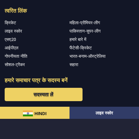
त्वरित लिंक
क्रिकेट
महिला-प्रीमियर-लीग
लाइव स्कोर
पाकिस्तान-सुपर-लीग
एसए20
हमारे बारे में
आईपीएल
फैंटेसी-क्रिकेट
गोपनीयता नीति
भारत-बनाम-ऑस्ट्रेलिया
सोशल-ट्रैकर
सहारा
हमारे समाचार पत्र के सदस्य बनें
सदस्यता लें
लाइव स्कोर
हमारा अनुसरण करें और नवीनतम अपडेट प्राप्त करेंs
HINDI