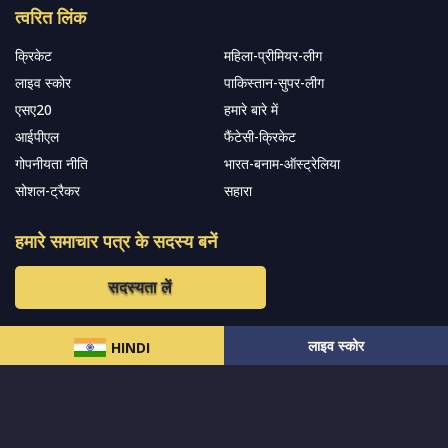
त्वरित लिंक
क्रिकेट
महिला-प्रीमियर-लीग
लाइव स्कोर
पाकिस्तान-सुपर-लीग
एसए20
हमारे बारे में
आईपीएल
फैंटेसी-क्रिकेट
गोपनीयता नीति
भारत-बनाम-ऑस्ट्रेलिया
सोशल-ट्रैकर
सहारा
हमारे समाचार पत्र के सदस्य बनें
सदस्यता लें
लाइव स्कोर
हमारा अनुसरण करें और नवीनतम अपडेट प्राप्त करेंs
HINDI