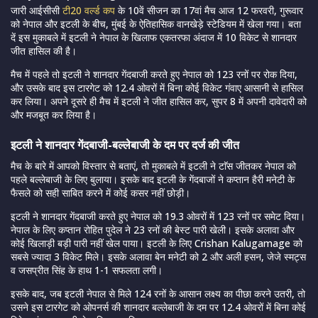
जारी आईसीसी
टी20 वर्ल्ड कप
के 10वें सीजन का 17वां मैच आज 12 फरवरी, गुरूवार
को नेपाल और इटली के बीच, मुंबई के ऐतिहासिक वानखेड़े स्टेडियम में खेला गया। बता
दें इस मुकाबले में इटली ने नेपाल के खिलाफ एकतरफा अंदाज में 10 विकेट से शानदार
जीत हासिल की है।
मैच में पहले तो इटली ने शानदार गेंदबाजी करते हुए नेपाल को 123 रनों पर रोक दिया,
और उसके बाद इस टारगेट को 12.4 ओवरों में बिना कोई विकेट गंवाए आसानी से हासिल
कर लिया। अपने दूसरे ही मैच में इटली ने जीत हासिल कर, सुपर 8 में अपनी दावेदारी को
और मजबूत कर लिया है।
इटली ने शानदार गेंदबाजी-बल्लेबाजी के दम पर दर्ज की जीत
मैच के बारे में आपको विस्तार से बताएं, तो मुकाबले में इटली ने टाॅस जीतकर नेपाल को
पहले बल्लेबाजी के लिए बुलाया। इसके बाद इटली के गेंदबाजों ने कप्तान हैरी मनेटी के
फैसले को सही साबित करने में कोई कसर नहीं छोड़ी।
इटली ने शानदार गेंदबाजी करते हुए नेपाल को 19.3 ओवरों में 123 रनों पर समेट दिया।
नेपाल के लिए कप्तान रोहित पुदेल ने 23 रनों की बेस्ट पारी खेली। इसके अलावा और
कोई खिलाड़ी बड़ी पारी नहीं खेल पाया। इटली के लिए Crishan Kalugamage को
सबसे ज्यादा 3 विकेट मिले। इसके अलावा बेन मनेटी को 2 और अली हसन, जेजे स्मट्स
व जसप्रीत सिंह के हाथ 1-1 सफलता लगी।
इसके बाद, जब इटली नेपाल से मिले 124 रनों के आसान लक्ष्य का पीछा करने उतरी, तो
उसने इस टारगेट को ओपनर्स की शानदार बल्लेबाजी के दम पर 12.4 ओवरों में बिना कोई