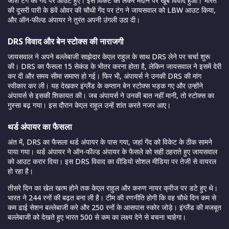
जोश टंग की गेंद पर आउट हुए। इस विकेट को लेकर मैदान पर खूब विवाद हुआ। भारत
की दूसरी पारी के 8वें ओवर की चौथी गेंद पर टंग ने जायसवाल को LBW आउट किया,
और ऑन-फील्ड अंपायर ने तुरंत अपनी उंगली उठा दी।
DRS विवाद और बेन स्टोक्स की नाराजगी
जायसवाल ने अपने बल्लेबाजी साझेदार केएल राहुल के साथ DRS लेने पर चर्चा शुरू
की। DRS का फैसला 15 सेकंड के भीतर करना होता है, लेकिन जायसवाल ने इसमें देरी
कर दी और समय सीमा समाप्त हो गई। फिर भी, अंपायर्स ने उनकी DRS की मांग
स्वीकार कर ली। यह देखकर इंग्लैंड के कप्तान बेन स्टोक्स भड़क गए और उन्होंने
अंपायर्स से इसकी शिकायत की। जब अंपायर्स ने उनकी बात नहीं मानी, तो स्टोक्स का
गुस्सा बढ़ गया। इस दौरान केएल राहुल उन्हें शांत करते नजर आए।
थर्ड अंपायर का फैसला
अंत में, DRS का फैसला थर्ड अंपायर के पास गया, जहां गेंद को विकेट के ठीक सामने
पाया गया। थर्ड अंपायर ने ऑन-फील्ड अंपायर के फैसले को सही ठहराते हुए जायसवाल
को आउट करार दिया। इस DRS विवाद का वीडियो सोशल मीडिया पर तेजी से वायरल
हो रहा है।
तीसरे दिन का खेल खत्म होने तक केएल राहुल और करुण नायर क्रीज पर डटे हुए थे।
भारत ने 244 रनों की बढ़त बना ली है। टीम की रणनीति होगी कि वह चौथे दिन कम से
कम ढाई सेशन बल्लेबाजी करे और 250 रनों के आसपास स्कोर जोड़े। इंग्लैंड की मजबूत
बल्लेबाजी को देखते हुए भारत 500 से कम का लक्ष्य देने से बचना चाहेगा।