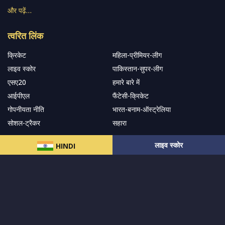
और पढ़ें…
त्वरित लिंक
क्रिकेट
महिला-प्रीमियर-लीग
लाइव स्कोर
पाकिस्तान-सुपर-लीग
एसए20
हमारे बारे में
आईपीएल
फैंटेसी-क्रिकेट
गोपनीयता नीति
भारत-बनाम-ऑस्ट्रेलिया
सोशल-ट्रैकर
सहारा
लाइव स्कोर
HINDI
हमारे समाचार पत्र के सदस्य बनें
सदस्यता लें
हमारा अनुसरण करें और नवीनतम अपडेट प्राप्त करेंs