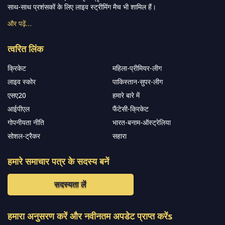
साथ-साथ प्रशंसकों के लिए लाइव स्ट्रीमिंग मैच भी शामिल हैं।
और पढ़ें…
त्वरित लिंक
क्रिकेट
महिला-प्रीमियर-लीग
लाइव स्कोर
पाकिस्तान-सुपर-लीग
एसए20
हमारे बारे में
आईपीएल
फैंटेसी-क्रिकेट
गोपनीयता नीति
भारत-बनाम-ऑस्ट्रेलिया
सोशल-ट्रैकर
सहारा
हमारे समाचार पत्र के सदस्य बनें
सदस्यता लें
हमारा अनुसरण करें और नवीनतम अपडेट प्राप्त करेंs