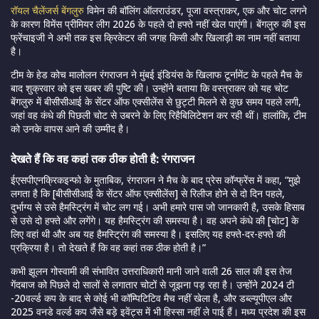
रॉयल चैलेंजर्स बेंगलुरु
विमेन की बॉलिंग ऑलराउंडर, पूजा वस्त्राकर, एक और चोट लगने
के कारण विमेंस प्रीमियर लीग 2026 के पहले दो हफ्ते नहीं खेल पाएंगी। बेंगलुरु की इस
फ्रेंचाइजी ने अभी तक इस क्रिकेटर की जगह किसी और खिलाड़ी का नाम नहीं बताया
है।
टीम के हेड कोच मालोलन रंगराजन ने मुंबई इंडियंस के खिलाफ टूर्नामेंट के पहले मैच के
बाद शुक्रवार को इस खबर की पुष्टि की। उन्होंने बताया कि वस्त्राकर को यह चोट
बेंगलुरु में बीसीसीआई के सेंटर ऑफ एक्सीलेंस से छुट्टी मिलने से कुछ समय पहले लगी,
जहां वह कंधे की पिछली चोट से उबरने के लिए रिहैबिलिटेशन कर रही थीं। हालांकि, टीम
को उनके वापस आने की उम्मीद है।
देखते हैं कि वह कहां तक ठीक होती है: रंगराजन
ईएसपीएनक्रिकइन्फो के मुताबिक, रंगराजन ने मैच के बाद प्रेस कॉन्फ्रेंस में कहा, “मुझे
लगता है कि [बीसीसीआई के सेंटर ऑफ एक्सीलेंस] से रिलीज होने से दो दिन पहले,
दुर्भाग्य से उसे हैमस्ट्रिंग में चोट लग गई। अभी हमारे पास जो जानकारी है, उसके हिसाब
से उसे दो हफ्ते और लगेंगे। यह हैमस्ट्रिंग की समस्या है। वह अपने कंधे की [चोट] के
लिए वहां थी और अब यह हैमस्ट्रिंग की समस्या है। इसलिए यह हफ्ते-दर-हफ्ते की
प्रक्रिया है। तो देखते हैं कि वह कहां तक ठीक होती है।”
कभी झूलन गोस्वामी की संभावित उत्तराधिकारी मानी जाने वाली 26 साल की इस तेज
गेंदबाज को पिछले दो सालों से लगातार चोटों से जूझना पड़ रहा है। उन्होंने 2024 टी
-20वर्ल्ड कप के बाद से कोई भी कॉम्पिटिटिव मैच नहीं खेला है, और डब्ल्यूपीएल और
2025 वनडे वर्ल्ड कप जैसे बड़े इवेंट्स में भी हिस्सा नहीं ले पाई हैं। मध्य प्रदेश की इस