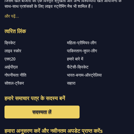
जिसमें खेल बाजारों की एक विस्तृत श्रृंखला और अन्य विश्वव्यापी खेल आयोजनों के
साथ-साथ प्रशंसकों के लिए लाइव स्ट्रीमिंग मैच भी शामिल हैं।
और पढ़ें…
त्वरित लिंक
क्रिकेट
महिला-प्रीमियर-लीग
लाइव स्कोर
पाकिस्तान-सुपर-लीग
एसए20
हमारे बारे में
आईपीएल
फैंटेसी-क्रिकेट
गोपनीयता नीति
भारत-बनाम-ऑस्ट्रेलिया
सोशल-ट्रैकर
सहारा
हमारे समाचार पत्र के सदस्य बनें
सदस्यता लें
हमारा अनुसरण करें और नवीनतम अपडेट प्राप्त करेंs