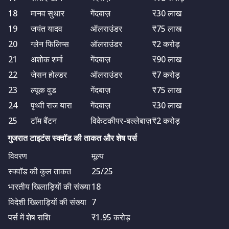
18
मानव सुथार
गेंदबाज़
₹30 लाख
19
जयंत यादव
ऑलराउंडर
₹75 लाख
20
ग्लेन फिलिप्स
ऑलराउंडर
₹2 करोड़
21
अशोक शर्मा
गेंदबाज़
₹90 लाख
22
जेसन होल्डर
ऑलराउंडर
₹7 करोड़
23
ल्यूक वुड
गेंदबाज़
₹75 लाख
24
पृथ्वी राज यारा
गेंदबाज़
₹30 लाख
25
टॉम बैंटन
विकेटकीपर-बल्लेबाज़
₹2 करोड़
गुजरात टाइटंस स्क्वाॅड की ताकत और शेष पर्स
विवरण
मूल्य
स्क्वाॅड की कुल ताकत
25/25
भारतीय खिलाड़ियों की संख्या
18
विदेशी खिलाड़ियों की संख्या
7
पर्स में शेष राशि
₹1.95 करोड़