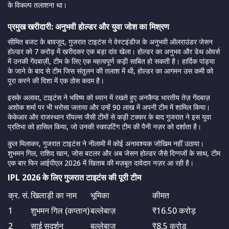
के विकल्प तलाशना था।
प्रमुख खरीदारी: अनुभवी होल्डर और युवा जोश का मिश्रण
सीमित बजट के बावजूद, गुजरात टाइटंस ने वेस्टइंडीज के अनुभवी ऑलराउंडर जेसन
होल्डर को 7 करोड़ में खरीदकर एक बड़ा दांव खेला। होल्डर का अनुभव और डेथ ओवर्स
में उनकी गेंदबाज़ी, टीम के लिए एक महत्वपूर्ण कड़ी साबित हो सकती है। हार्दिक पांड्या
के जाने के बाद से टीम जिस संतुलन की तलाश में थी, होल्डर का आगमन उस कमी को
पूरा करने की दिशा में एक ठोस कदम है।
इसके अलावा, टाइटंस ने भविष्य को ध्यान में रखते हुए अनकैप्ड भारतीय तेज़ गेंदबाज़
अशोक शर्मा पर भी भरोसा जताया और उन्हें 90 लाख में अपनी टीम में शामिल किया।
केकेआर और राजस्थान रॉयल्स जैसी टीमों से कड़ी टक्कर के बाद गुजरात ने इस युवा
प्रतिभा को हासिल किया, जो उनकी स्काउटिंग टीम की पैनी नज़र को दर्शाता है।
कुल मिलाकर, गुजरात टाइटंस ने नीलामी में कोई अनावश्यक जोखिम नहीं उठाया।
शुभमन गिल, राशिद खान, जोस बटलर और अब जेसन होल्डर जैसे दिग्गजों के साथ, टीम
एक बार फिर आईपीएल 2026 में खिताब की मज़बूत दावेदार नज़र आ रही है।
IPL 2026 के लिए गुजरात टाइटंस की पूरी टीम
क्र. सं.
खिलाड़ी का नाम
भूमिका
कीमत
1
शुभमन गिल (कप्तान)
बल्लेबाज़
₹16.50 करोड़
2
साई सुदर्शन
बल्लेबाज़
₹8.5 करोड़