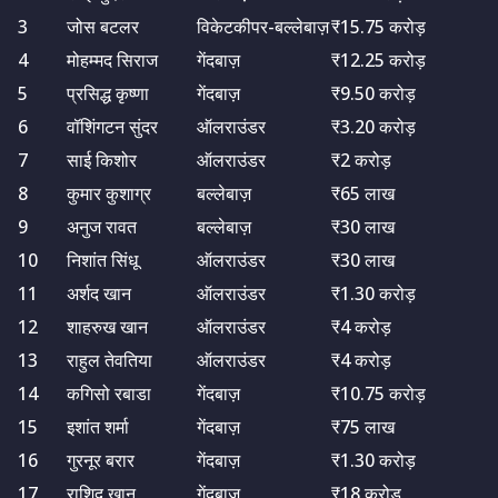
3
जोस बटलर
विकेटकीपर-बल्लेबाज़
₹15.75 करोड़
4
मोहम्मद सिराज
गेंदबाज़
₹12.25 करोड़
5
प्रसिद्ध कृष्णा
गेंदबाज़
₹9.50 करोड़
6
वॉशिंगटन सुंदर
ऑलराउंडर
₹3.20 करोड़
7
साई किशोर
ऑलराउंडर
₹2 करोड़
8
कुमार कुशाग्र
बल्लेबाज़
₹65 लाख
9
अनुज रावत
बल्लेबाज़
₹30 लाख
10
निशांत सिंधू
ऑलराउंडर
₹30 लाख
11
अर्शद खान
ऑलराउंडर
₹1.30 करोड़
12
शाहरुख खान
ऑलराउंडर
₹4 करोड़
13
राहुल तेवतिया
ऑलराउंडर
₹4 करोड़
14
कगिसो रबाडा
गेंदबाज़
₹10.75 करोड़
15
इशांत शर्मा
गेंदबाज़
₹75 लाख
16
गुरनूर बरार
गेंदबाज़
₹1.30 करोड़
17
राशिद खान
गेंदबाज़
₹18 करोड़