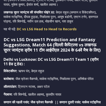
यादव, मुकेश कुमार, ईशांत शर्मा, खलील अहमद।
लखनऊ सुपर जायंट्स की संभावित प्लेइंग XI:
केएल राहुल (कप्तान व विकेटकीपर),
मार्कस स्टोइनिस, दीपक हुड्डा, निकोलस पूरन, आयुष बडोनी, एश्टन टर्नर, क्रुणाल
पांड्या, रवि बिश्नोई, नवीन उल हक, मोहसीन खान, यश ठाकुर
यह भी पढ़ें:
DC vs LSG Head to Head to Records
DC vs LSG Dream11 Prediction and Fantasy
Suggestions, Match 64 (
दिल्ली कैपिटल्स
vs
लखनऊ
सुपर जायंट्स
ड्रीम 11 टीम आईपीएल 2024 के 64वें मैच के लिए)
Delhi vs Lucknow: DC vs LSG Dream11 Team 1 (ड्रीम
11 हेड टू हेड) :
विकेटकीपर:
ऋषभ पंत, केएल राहुल
बल्लेबाज:
जैक फ्रेजर मैकगर्क, मार्कस स्टोइनिस, निकोलस पूरन, अभिषेक पोरेल
ऑलराउंडर:
ट्रिस्टन स्टब्स, अक्षर पटेल
गेंदबाज:
रवि बिश्नोई, खलील अहमद, कुलदीप यादव
कप्तान की पहली पसंद: जैक फ्रेजर मैकगर्क
||
कप्तान दूसरी पसंद: मार्कस स्टोइनिस