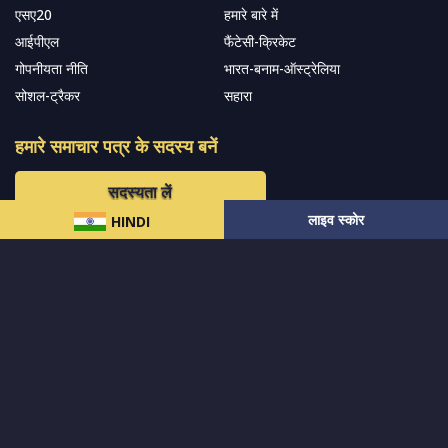
एसए20
हमारे बारे में
आईपीएल
फैंटेसी-क्रिकेट
गोपनीयता नीति
भारत-बनाम-ऑस्ट्रेलिया
सोशल-ट्रैकर
सहारा
हमारे समाचार पत्र के सदस्य बनें
सदस्यता लें
लाइव स्कोर
HINDI
हमारा अनुसरण करें और नवीनतम अपडेट प्राप्त करेंs
© 2024 सर्वाधिकार
MCW स्पोर्ट्स इंडिया
द्वारा सुरक्षित