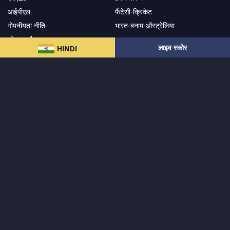
आईपीएल
फैंटेसी-क्रिकेट
गोपनीयता नीति
भारत-बनाम-ऑस्ट्रेलिया
सोशल-ट्रैकर
सहारा
लाइव स्कोर
HINDI
हमारे समाचार पत्र के सदस्य बनें
सदस्यता लें
हमारा अनुसरण करें और नवीनतम अपडेट प्राप्त करेंs
© 2024 सर्वाधिकार
MCW स्पोर्ट्स इंडिया
द्वारा सुरक्षित