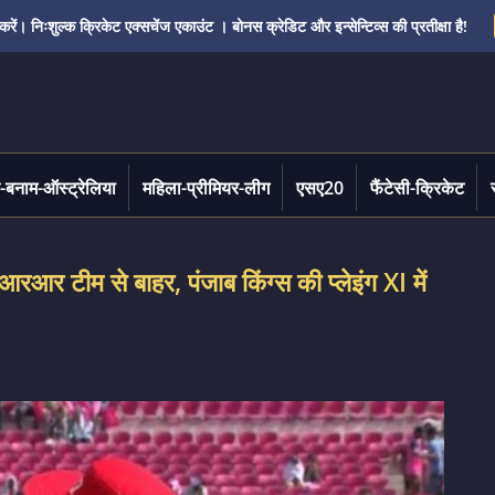
ं। निःशुल्क क्रिकेट एक्सचेंज एकाउंट । बोनस क्रेडिट और इन्सेन्टिव्स की प्रतीक्षा है!
-बनाम-ऑस्ट्रेलिया
महिला-प्रीमियर-लीग
एसए20
फैंटेसी-क्रिकेट
र टीम से बाहर, पंजाब किंग्स की प्लेइंग XI में