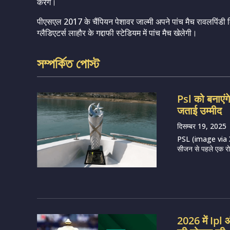
करेंगे।
पीएसएल 2017 के चैंपियन पेशावर जाल्मी अपने पांच मैच रावलपिंडी क्र
ग्लैडिएटर्स लाहौर के गद्दाफी स्टेडियम में पांच मैच खेलेगी।
সম্পর্কিত পোস্ট
Psl को बनाएंगे
जताई उम्मीद
दिसम्बर 19, 2025
PSL (image via X) प
सीजन से पहले एक रोडश
2026 में Ipl औ